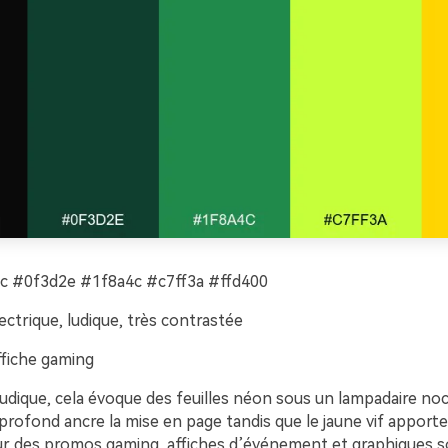
 #0f3d2e #1f8a4c #c7ff3a #ffd400
ectrique, ludique, très contrastée
fiche gaming
ludique, cela évoque des feuilles néon sous un lampadaire no
rofond ancre la mise en page tandis que le jaune vif apporte 
our des promos gaming, affiches d’événement et graphiques s