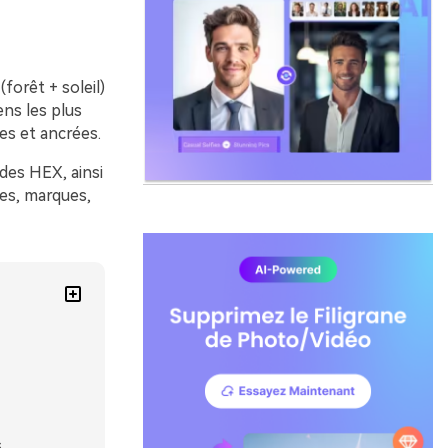
(forêt + soleil)
ns les plus
es et ancrées.
odes HEX, ainsi
hes, marques,
s