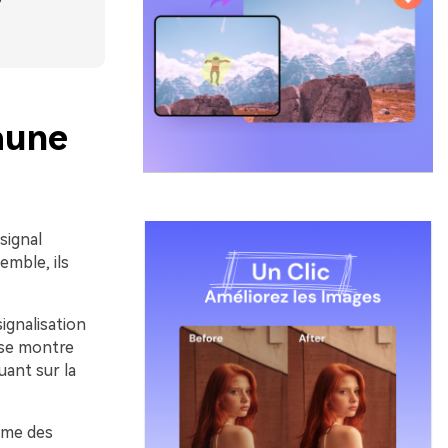
jaune
signal
emble, ils
ignalisation
e se montre
uant sur la
omme des