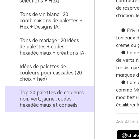
contrastée 
sélections + Hex)
de réserve
Tons de vin blanc : 20
d'action, l
combinaisons de palettes +
Hex + Designs IA
● Privilég
tableaux d
Tons de mariage : 20 idées
crème ou gr
de palettes + codes
● La perce
hexadécimaux + créations IA
de verts n
Idées de palettes de
tandis que
couleurs pour cascades (20
marques de
choix + hex)
● Lors de 
comme Medi
Top 20 palettes de couleurs
modifiez u
noir, vert, jaune : codes
équilibrer 
hexadécimaux et conseils
Ask AI for
Chat