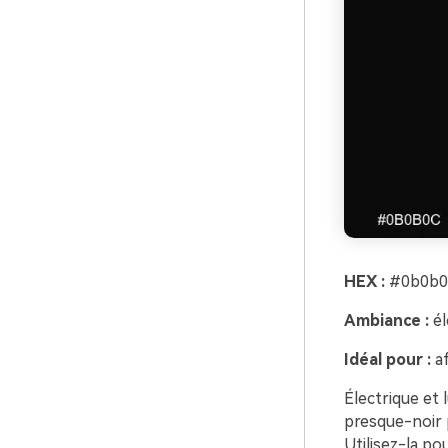
HEX :
#0b0b0c
Ambiance :
él
Idéal pour :
af
Électrique et 
presque-noir p
Utilisez-la p