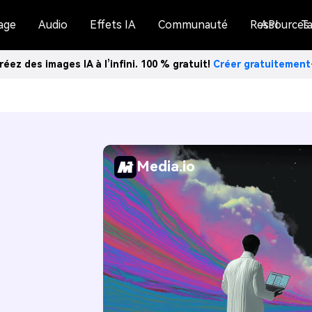
age
Audio
Effets IA
Communauté
Ressources
API
Ta
réez des images IA à l’infini. 100 % gratuit!
Créer gratuitemen
Media.io