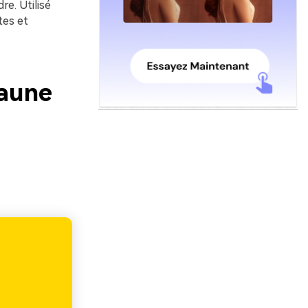
e. Utilisé
tes et
jaune