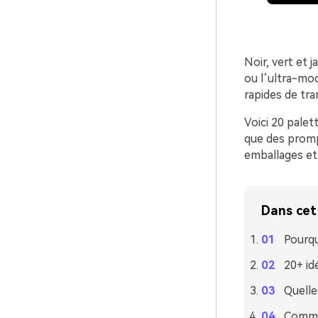
Noir, vert et j
ou l’ultra-mo
rapides de tra
Voici 20 palet
que des prompt
emballages et 
Dans cet 
Pourqu
20+ id
Quelle
Commen