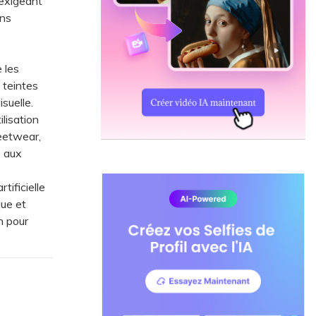
, exigeant
ons
 les
 teintes
isuelle.
lisation
reetwear,
e aux
tificielle
ue et
n pour