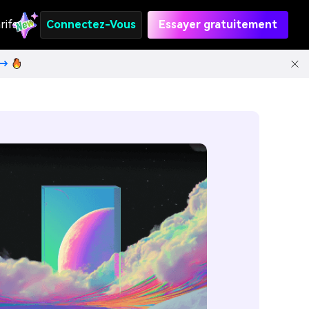
rifs
Connectez-Vous
Essayer gratuitement
t→