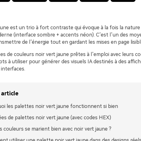
aune est un trio à fort contraste qui évoque à la fois la nature 
derne (interface sombre + accents néon). C’est l’un des moye
nsmettre de l’énergie tout en gardant les mises en page lisibl
tes de couleurs noir vert jaune prêtes à l’emploi avec leurs c
s à utiliser pour générer des visuels IA destinés à des affic
interfaces.
article
oi les palettes noir vert jaune fonctionnent si bien
ées de palettes noir vert jaune (avec codes HEX)
s couleurs se marient bien avec noir vert jaune ?
t utiliser une palette noir vert jaune dans des designs réel