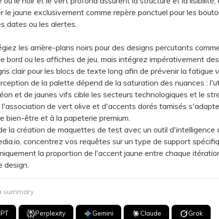
où le noir et le vert profond assurent la structure et la lisibilité
r le jaune exclusivement comme repère ponctuel pour les bout
es dates ou les alertes.
iez les arrière-plans noirs pour des designs percutants comme
e bord ou les affiches de jeu, mais intégrez impérativement des
is clair pour les blocs de texte long afin de prévenir la fatigue v
ption de la palette dépend de la saturation des nuances : l'uti
éon et de jaunes vifs cible les secteurs technologiques et le st
 l'association de vert olive et d'accents dorés tamisés s'adapt
 bien-être et à la papeterie premium.
la création de maquettes de test avec un outil d'intelligence ar
a.io, concentrez vos requêtes sur un type de support spécifiq
niquement la proportion de l'accent jaune entre chaque itératio
le design.
 a summary
GPT
Perplexity
Gemini
Claude
Grok