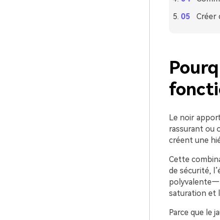
Créer 
Pourqu
foncti
Le noir apport
rassurant ou o
créent une hié
Cette combina
de sécurité, l
polyvalente—po
saturation et 
Parce que le 