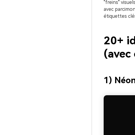
"freins" visue
avec parcimoni
étiquettes clé
20+ id
(avec
1) Néon