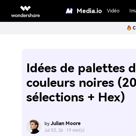
Media.io
Vidéo
Im
C
Idées de palettes 
couleurs noires (2
sélections + Hex)
Julian Moore
by
Jul 03, 26 ·
19 min(s)