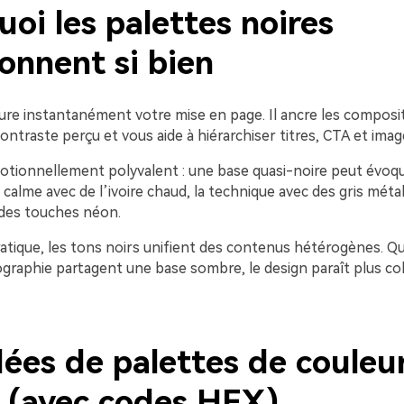
oi les palettes noires
onnent si bien
ture instantanément votre mise en page. Il ancre les composi
ntraste perçu et vous aide à hiérarchiser titres, CTA et imag
motionnellement polyvalent : une base quasi-noire peut évoqu
le calme avec de l’ivoire chaud, la technique avec des gris métal
 des touches néon.
atique, les tons noirs unifient des contenus hétérogènes. Q
ographie partagent une base sombre, le design paraît plus co
dées de palettes de couleu
s (avec codes HEX)