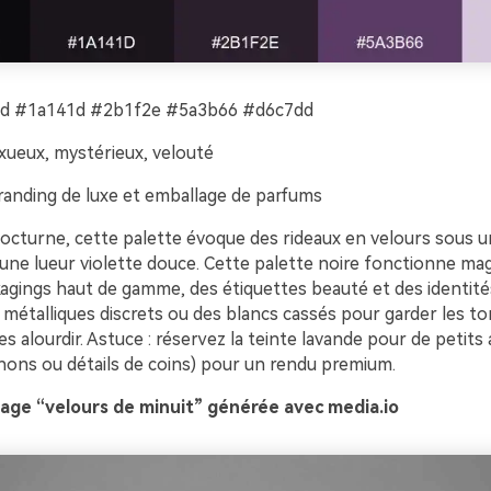
 #1a141d #2b1f2e #5a3b66 #d6c7dd
xueux, mystérieux, velouté
anding de luxe et emballage de parfums
octurne, cette palette évoque des rideaux en velours sous u
 une lueur violette douce. Cette palette noire fonctionne m
agings haut de gamme, des étiquettes beauté et des identité
 métalliques discrets ou des blancs cassés pour garder les t
les alourdir. Astuce : réservez la teinte lavande pour de petits
hons ou détails de coins) pour un rendu premium.
age “velours de minuit” générée avec media.io