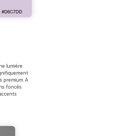
ne lumière
agnifiquement
s premium. À
ons foncés
 accents