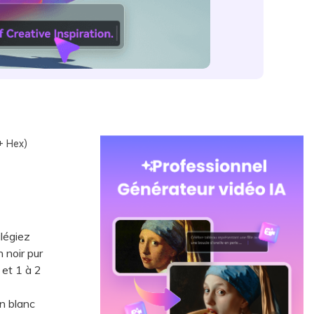
+ Hex)
ilégiez
 noir pur
 et 1 à 2
un blanc