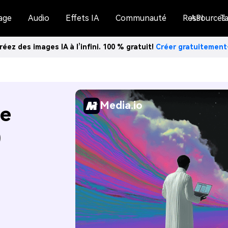
age
Audio
Effets IA
Communauté
Ressources
API
Ta
réez des images IA à l’infini. 100 % gratuit!
Créer gratuitemen
Media.io
de
0