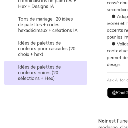
combinaisons de palettes +
cassé doux
Hex + Designs IA
secondaire
● Adaptez 
Tons de mariage : 20 idées
ivoire) et 
de palettes + codes
accents né
hexadécimaux + créations IA
pour les i
Idées de palettes de
● Validez
couleurs pour cascades (20
contextuel
choix + hex)
permet de 
design.
Idées de palettes de
couleurs noires (20
sélections + Hex)
Ask AI for
Chat
Noir
est l’une 
moderne, clas