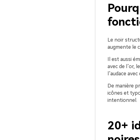
Pourqu
foncti
Le noir struc
augmente le co
Il est aussi é
avec de l’or, 
l’audace avec
De manière pr
icônes et typ
intentionnel.
20+ i
noire