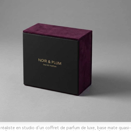
réaliste en studio d’un coffret de parfum de luxe, base mate quasi-