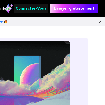
rifs
Connectez-Vous
Essayer gratuitement
t→