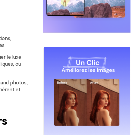
tions,
es.
er le luxe
liques, ou
uand photos,
hérent et
rs