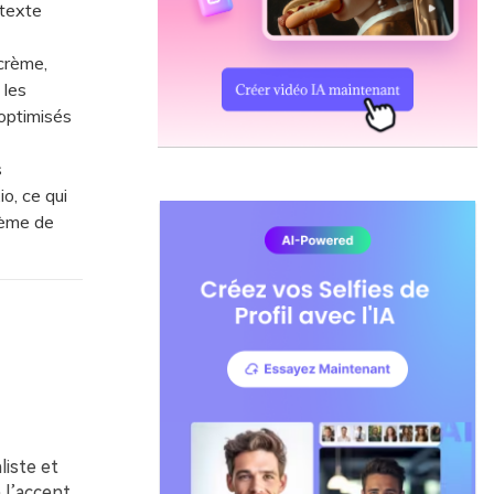
 texte
crème,
 les
optimisés
s
o, ce qui
tème de
liste et
 l’accent