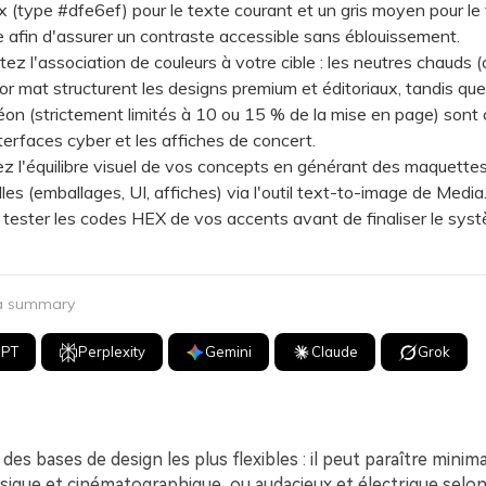
 (type #dfe6ef) pour le texte courant et un gris moyen pour le
 afin d'assurer un contraste accessible sans éblouissement.
l'association de couleurs à votre cible : les neutres chauds (
l'or mat structurent les designs premium et éditoriaux, tandis que
on (strictement limités à 10 ou 15 % de la mise en page) sont 
nterfaces cyber et les affiches de concert.
 l'équilibre visuel de vos concepts en générant des maquette
les (emballages, UI, affiches) via l'outil text-to-image de Media.i
tester les codes HEX de vos accents avant de finaliser le sys
 a summary
GPT
Perplexity
Gemini
Claude
Grok
des bases de design les plus flexibles : il peut paraître minima
sique et cinématographique, ou audacieux et électrique selon