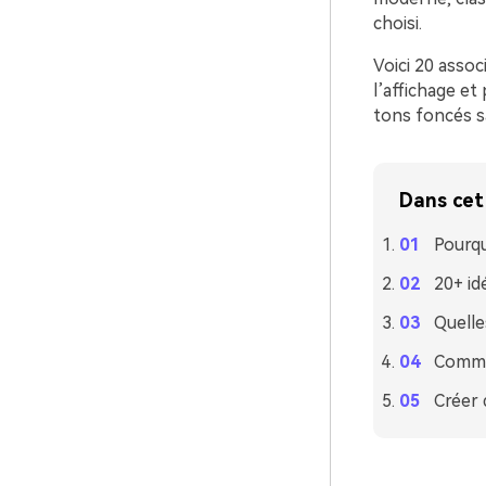
choisi.
Voici 20 assoc
l’affichage et
tons foncés sa
Dans cet 
Pourqu
20+ id
Quelle
Commen
Créer 