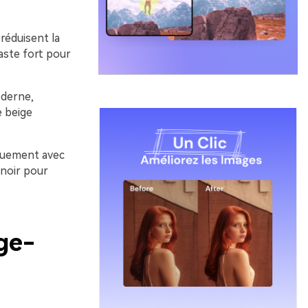
réduisent la
raste fort pour
oderne,
e beige
iquement avec
 noir pour
ge-