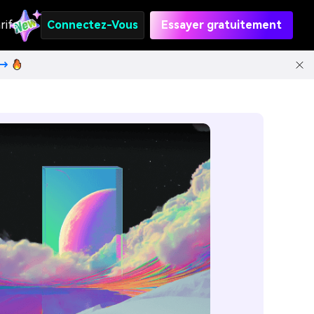
rifs
Connectez-Vous
Essayer gratuitement
t→