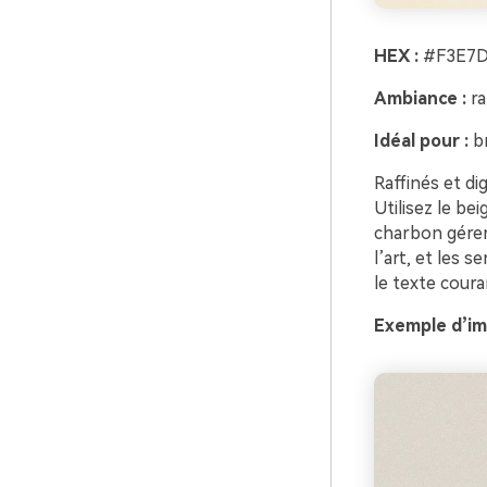
HEX :
#F3E7D
Ambiance :
ra
Idéal pour :
br
Raffinés et di
Utilisez le be
charbon gérer
l’art, et les 
le texte cour
Exemple d’im