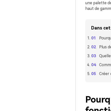
une palette de
haut de gamme
Dans cet 
Pourqu
Plus d
Quelle
Commen
Créer 
Pourqu
foncti