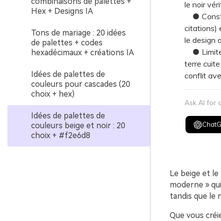
combinaisons de palettes +
le noir vé
Hex + Designs IA
● Construi
citations)
Tons de mariage : 20 idées
le design 
de palettes + codes
● Limitez 
hexadécimaux + créations IA
terre cuit
Idées de palettes de
conflit av
couleurs pour cascades (20
choix + hex)
Ask AI for
Idées de palettes de
Chat
couleurs beige et noir : 20
choix + #f2e6d8
Le beige et le
moderne » qui
tandis que le 
Que vous créi