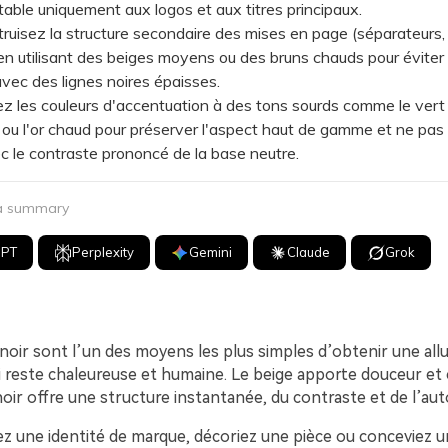
ritable uniquement aux logos et aux titres principaux.
sez la structure secondaire des mises en page (séparateurs, 
 en utilisant des beiges moyens ou des bruns chauds pour éviter 
avec des lignes noires épaisses.
les couleurs d'accentuation à des tons sourds comme le vert 
e ou l'or chaud pour préserver l'aspect haut de gamme et ne pas
ec le contraste prononcé de la base neutre.
 a summary
GPT
Perplexity
Gemini
Claude
Grok
 noir sont l’un des moyens les plus simples d’obtenir une all
 reste chaleureuse et humaine. Le beige apporte douceur et c
noir offre une structure instantanée, du contraste et de l’auto
ez une identité de marque, décoriez une pièce ou conceviez un