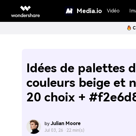
Media.io
Vidéo
Im
C
Idées de palettes 
couleurs beige et n
20 choix + #f2e6d
Julian Moore
by
Jul 03, 26 ·
22 min(s)