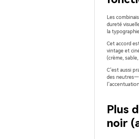
Les combinaiso
dureté visuell
la typographie
Cet accord est
vintage et ci
(crème, sable,
C’est aussi p
des neutres—b
l’accentuation
Plus d
noir 