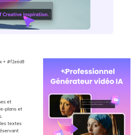
oix + #f2e6d8
nes et
re-plans et
s.
les textes
réservant