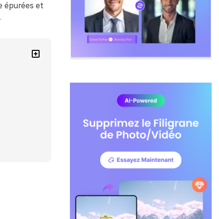
e épurées et
.