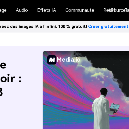
age
Audio
Effets IA
Communauté
Ressources
API
Ta
réez des images IA à l’infini. 100 % gratuit!
Créer gratuitemen
Media.io
de
oir :
8