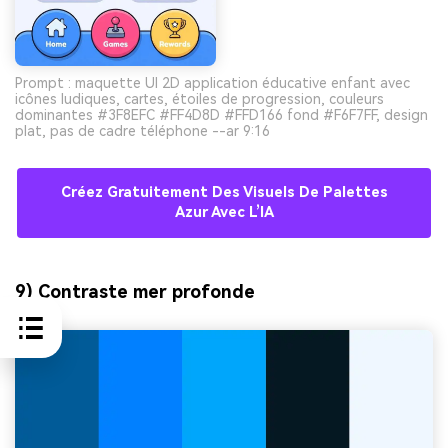
Prompt : maquette UI 2D application éducative enfant avec
icônes ludiques, cartes, étoiles de progression, couleurs
dominantes #3F8EFC #FF4D8D #FFD166 fond #F6F7FF, design
plat, pas de cadre téléphone --ar 9:16
Créez Gratuitement Des Visuels De Palettes
Azur Avec L’IA
9) Contraste mer profonde