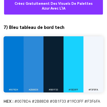
Créez Gratuitement Des Visuels De Palettes
Azur Avec L’IA
7) Bleu tableau de bord tech
HEX :
#0078D4 #2B88D8 #0B1F33 #19D3FF #F3F6FA