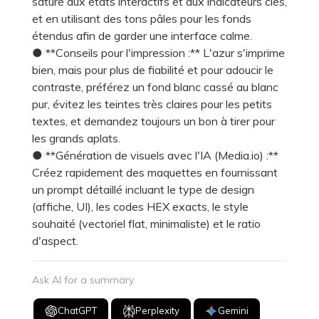
saturé aux états interactifs et aux indicateurs clés,
et en utilisant des tons pâles pour les fonds
étendus afin de garder une interface calme.
● **Conseils pour l'impression :** L'azur s'imprime
bien, mais pour plus de fiabilité et pour adoucir le
contraste, préférez un fond blanc cassé au blanc
pur, évitez les teintes très claires pour les petits
textes, et demandez toujours un bon à tirer pour
les grands aplats.
● **Génération de visuels avec l'IA (Media.io) :**
Créez rapidement des maquettes en fournissant
un prompt détaillé incluant le type de design
(affiche, UI), les codes HEX exacts, le style
souhaité (vectoriel flat, minimaliste) et le ratio
d'aspect.
Ask AI for a summary
ChatGPT
Perplexity
Gemini