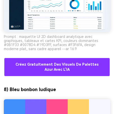
Prompt : maquette UI 2D dashboard analytique avec
graphiques, tableaux et cartes KPI, couleurs dominantes
#0B1F33 #0078D4 #19D3FF, surfaces #F3F6FA, design
moderne plat, sans cadre appareil --ar 16:9
Créez Gratuitement Des Visuels De Palettes
Azur Avec L’IA
8) Bleu bonbon ludique