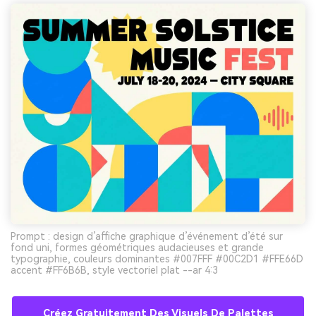
Prompt : design d’affiche graphique d’événement d’été sur
fond uni, formes géométriques audacieuses et grande
typographie, couleurs dominantes #007FFF #00C2D1 #FFE66D
accent #FF6B6B, style vectoriel plat --ar 4:3
Créez Gratuitement Des Visuels De Palettes