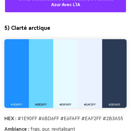
Azur Avec L’IA
5) Clarté arctique
HEX :
#1E90FF #6BD6FF #E6FAFF #EAF2FF #2B3A55
Ambiance :
frais, pur, revitalisant