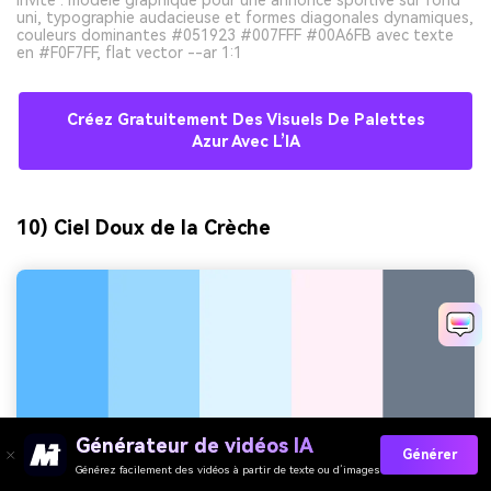
uni, typographie audacieuse et formes diagonales dynamiques,
couleurs dominantes #051923 #007FFF #00A6FB avec texte
en #F0F7FF, flat vector --ar 1:1
Créez Gratuitement Des Visuels De Palettes
Azur Avec L’IA
10) Ciel Doux de la Crèche
Générateur de vidéos IA
Générer
Générez facilement des vidéos à partir de texte ou d’images