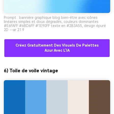
Prompt : bannière graphique blog bien-être avec icônes
linéaires simples et doux dégradés, couleurs dominantes
#E6FAFF #6BD6FF #1E90FF texte en #2B3A55, design épuré
2D --ar 21:9
Créez Gratuitement Des Visuels De Palettes
Azur Avec L’IA
6) Toile de voile vintage