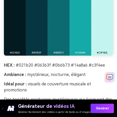
HEX :
#021b20 #06363f #0b6b73 #14a8a6 #c3f4ee
Ambiance :
mystérieux, nocturne, élégant
Idéal pour :
visuels de couverture musicale et
promotions
Des tonalités nocturnes mystérieuses qui évoquent des
reflets néon sur une eau sombre. Le quasi-noir et le
Générateur de vidéos IA
Générer
bleu sarcelle profond créent du drame, tandis que l'aqua
Générez facilement des vidéos à partir de texte ou d’images