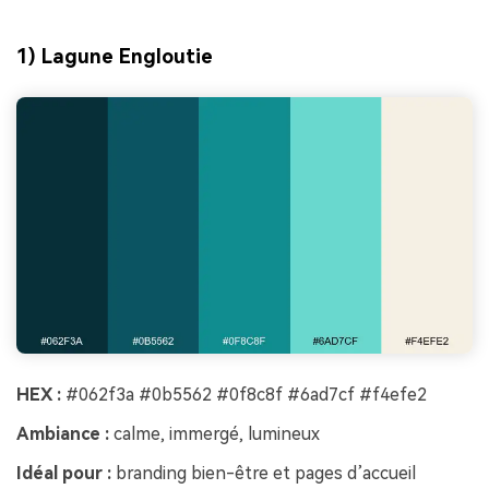
1) Lagune Engloutie
HEX :
#062f3a #0b5562 #0f8c8f #6ad7cf #f4efe2
Ambiance :
calme, immergé, lumineux
Idéal pour :
branding bien-être et pages d’accueil