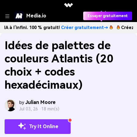
Media.io
Essayer gratuitement
fini. 100 % gratuit!
Créer gratuitement→
Créez des images 
Idées de palettes de
couleurs Atlantis (20
choix + codes
hexadécimaux)
Julian Moore
by
Jul 03, 26 ·
18 min(s)
Try It Online