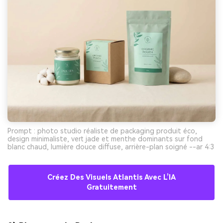
Prompt : photo studio réaliste de packaging produit éco,
design minimaliste, vert jade et menthe dominants sur fond
blanc chaud, lumière douce diffuse, arrière-plan soigné --ar 4:3
Créez Des Visuels Atlantis Avec L’IA
Gratuitement