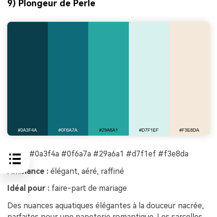
9) Plongeur de Perle
HEX :
#0a3f4a #0f6a7a #29a6a1 #d7f1ef #f3e8da
Ambiance :
élégant, aéré, raffiné
Idéal pour :
faire-part de mariage
Des nuances aquatiques élégantes à la douceur nacrée,
parfaites pour une papeterie romantique. Les sarcelles