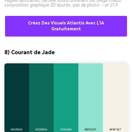
vagues abstraites, sarcelle sourd dominant sur beige chaud,
composition graphique 2D épurée, pas de photo --ar 21:9
Créez Des Visuels Atlantis Avec L’IA
Gratuitement
8) Courant de Jade