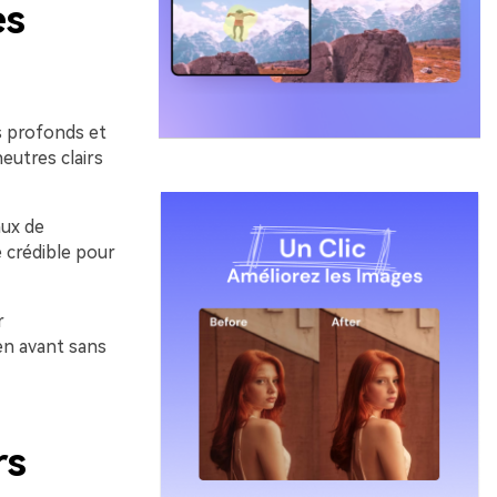
es
s profonds et
eutres clairs
aux de
 crédible pour
r
en avant sans
rs