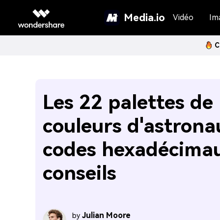
Media.io
Vidéo
Im
C
Les 22 palettes de
couleurs d'astronau
codes hexadécimau
conseils
Julian Moore
by