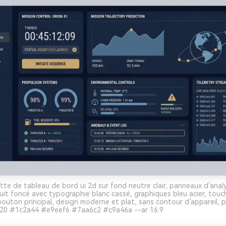
te de tableau de bord ui 2d sur fond neutre clair, panneaux d’analy
nuit foncé avec typographie blanc cassé, graphiques bleu acier, tou
bouton principal, design moderne et plat, sans contour d’appareil, 
20 #1c2a44 #e9eef6 #7aa6c2 #c9a46a --ar 16:9