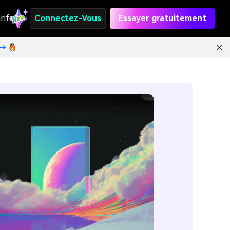
rifs
Connectez-Vous
Essayer gratuitement
t→