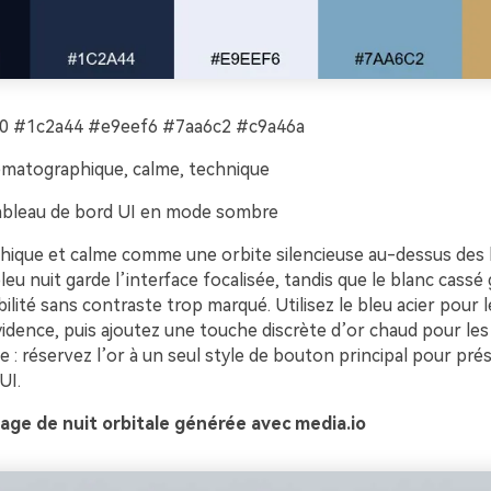
 #1c2a44 #e9eef6 #7aa6c2 #c9a46a
matographique, calme, technique
bleau de bord UI en mode sombre
ique et calme comme une orbite silencieuse au-dessus des l
bleu nuit garde l’interface focalisée, tandis que le blanc cassé g
sibilité sans contraste trop marqué. Utilisez le bleu acier pour
idence, puis ajoutez une touche discrète d’or chaud pour les
ce : réservez l’or à un seul style de bouton principal pour prés
UI.
age de nuit orbitale générée avec media.io