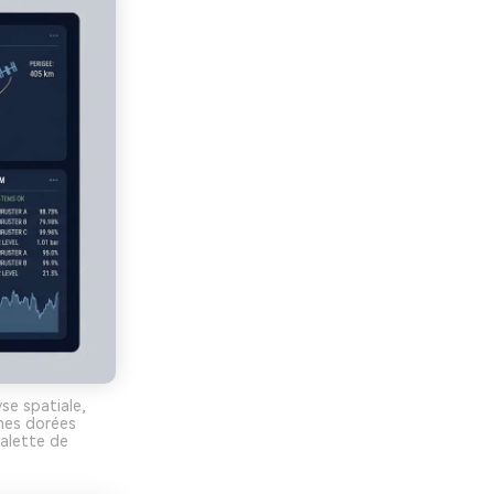
se spatiale,
ches dorées
palette de