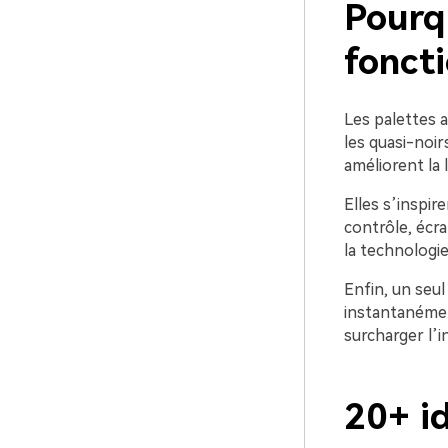
Pourq
foncti
Les palettes a
les quasi-noir
améliorent la 
Elles s’inspi
contrôle, écr
la technologie
Enfin, un seul
instantanément
surcharger l’i
20+ i