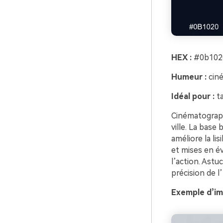
HEX :
#0b1020
Humeur :
ciné
Idéal pour :
ta
Cinématograph
ville. La base 
améliore la li
et mises en év
l’action. Astu
précision de l’
Exemple d’im