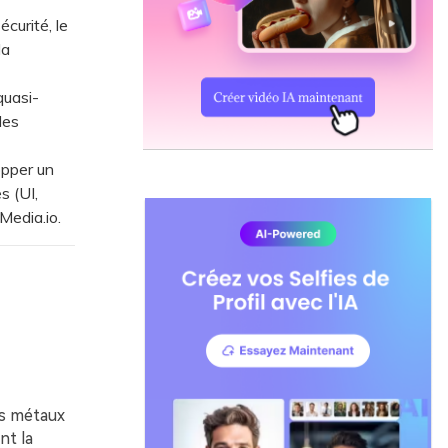
curité, le
la
quasi-
les
opper un
 (UI,
 Media.io.
es métaux
nt la