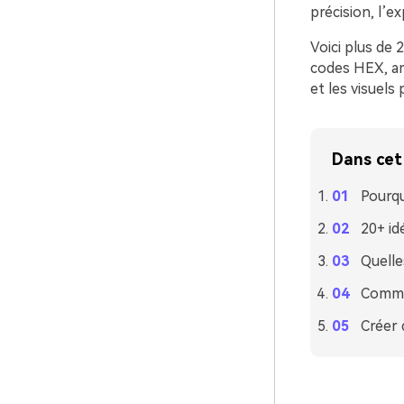
précision, l’e
Voici plus de
codes HEX, amb
et les visuels 
Dans cet 
Pourqu
20+ id
Quelle
Commen
Créer 