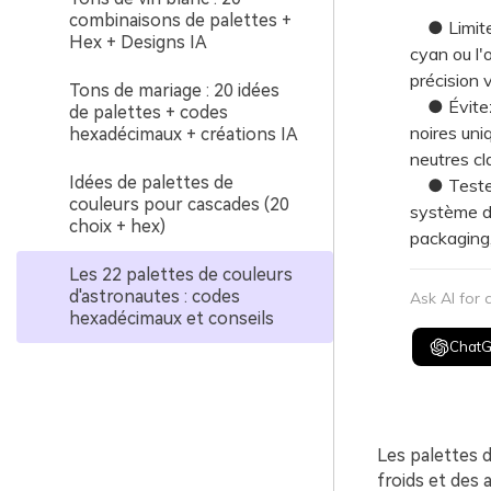
combinaisons de palettes +
● Limitez 
Hex + Designs IA
cyan ou l'o
précision v
Tons de mariage : 20 idées
● Évitez l
de palettes + codes
noires uni
hexadécimaux + créations IA
neutres cla
Idées de palettes de
● Testez 
couleurs pour cascades (20
système d
choix + hex)
packaging, 
Les 22 palettes de couleurs
d'astronautes : codes
Ask AI for
hexadécimaux et conseils
Chat
Les palettes 
froids et des