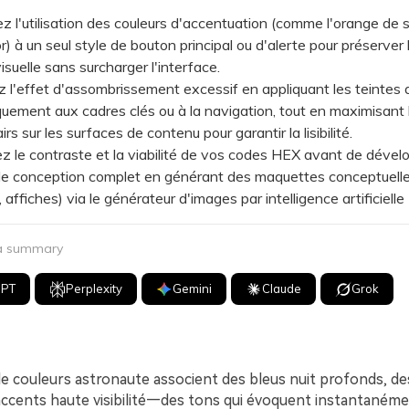
l'utilisation des couleurs d'accentuation (comme l'orange de sé
r) à un seul style de bouton principal ou d'alerte pour préserver 
isuelle sans surcharger l'interface.
'effet d'assombrissement excessif en appliquant les teintes 
quement aux cadres clés ou à la navigation, tout en maximisant 
irs sur les surfaces de contenu pour garantir la lisibilité.
le contraste et la viabilité de vos codes HEX avant de dével
e conception complet en générant des maquettes conceptuelles
affiches) via le générateur d'images par intelligence artificielle
 a summary
GPT
Perplexity
Gemini
Claude
Grok
de couleurs astronaute associent des bleus nuit profonds, d
 accents haute visibilité—des tons qui évoquent instantanéme