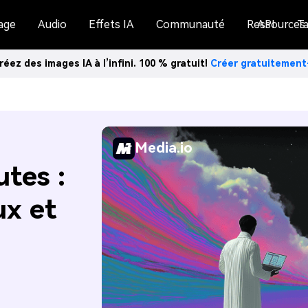
age
Audio
Effets IA
Communauté
Ressources
API
Ta
réez des images IA à l’infini. 100 % gratuit!
Créer gratuitemen
Media.io
tes :
x et