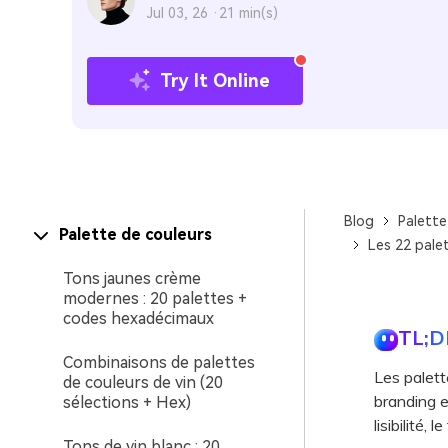
Jul 03, 26 ·
21 min(s)
Try It Online
Blog
Palette
Palette de couleurs
Les 22 pale
Tons jaunes crème
modernes : 20 palettes +
codes hexadécimaux
TL;D
Combinaisons de palettes
Les palett
de couleurs de vin (20
branding e
sélections + Hex)
lisibilité,
Tons de vin blanc : 20