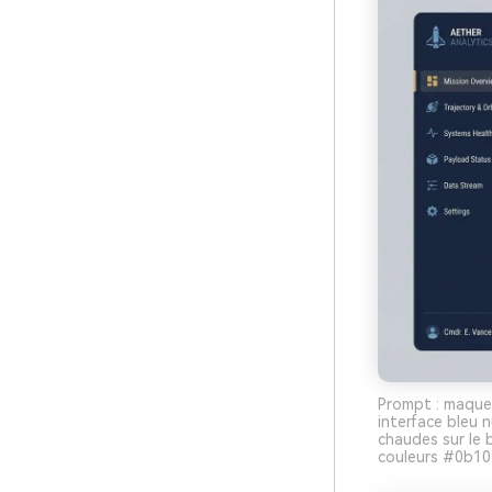
Prompt : maquet
interface bleu 
chaudes sur le 
couleurs #0b10