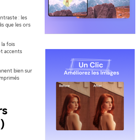
traste : les
is que les ors
la fois
t accents
nnent bien sur
 imprimés
rs
)