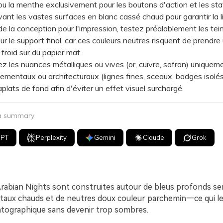
ou la menthe exclusivement pour les boutons d'action et les stat
ant les vastes surfaces en blanc cassé chaud pour garantir la lisi
la conception pour l'impression, testez préalablement les tei
ur le support final, car ces couleurs neutres risquent de prendre
 froid sur du papier mat.
 les nuances métalliques ou vives (or, cuivre, safran) unique
nementaux ou architecturaux (lignes fines, sceaux, badges isolés
aplats de fond afin d'éviter un effet visuel surchargé.
 a summary
GPT
Perplexity
Gemini
Claude
Grok
Arabian Nights sont construites autour de bleus profonds se
étaux chauds et de neutres doux couleur parchemin—ce qui l
tographique sans devenir trop sombres.