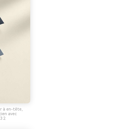
r à en-tête,
cien avec
3:2