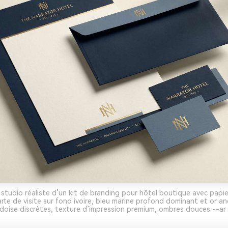
studio réaliste d’un kit de branding pour hôtel boutique avec papie
rte de visite sur fond ivoire, bleu marine profond dominant et or an
doise discrètes, texture d’impression premium, ombres douces --ar 