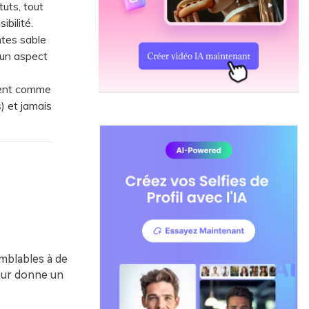
uts, tout
bilité.
ntes sable
 un aspect
ment comme
) et jamais
mblables à de
eur donne un