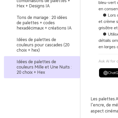
combinaisons de palettes +
bleu-vert 
Hex + Designs IA
en conserv
● Lors de 
Tons de mariage : 20 idées
et crème s
de palettes + codes
grisâtre et
hexadécimaux + créations IA
● Utilisez
Idées de palettes de
détails or
couleurs pour cascades (20
en larges 
choix + hex)
Ask AI for
Idées de palettes de
couleurs Mille et Une Nuits :
20 choix + Hex
Chat
Les palettes 
l’encre, de m
aspect cinéma