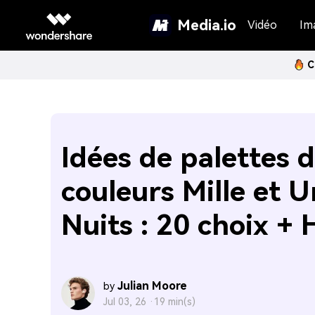
Media.io
Vidéo
Im
C
Idées de palettes 
couleurs Mille et 
Nuits : 20 choix + 
Julian Moore
by
Jul 03, 26 ·
19 min(s)