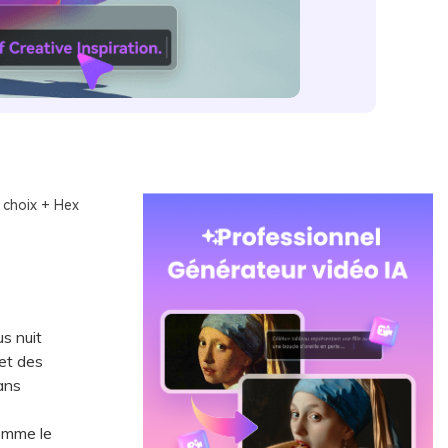
0 choix + Hex
s nuit
 et des
ans
omme le