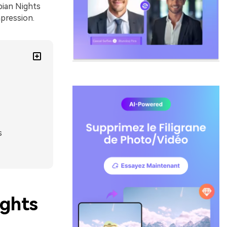
bian Nights
mpression.
s
ights