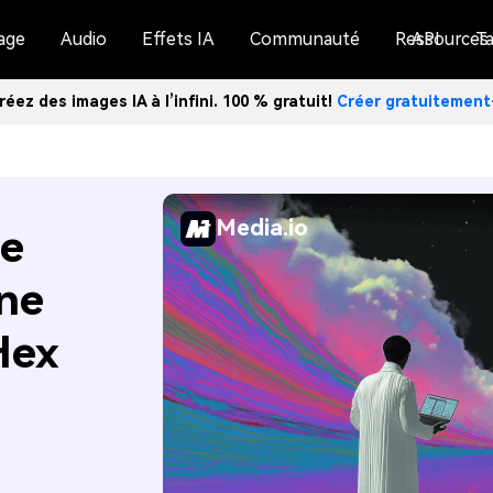
age
Audio
Effets IA
Communauté
Ressources
API
Ta
réez des images IA à l’infini. 100 % gratuit!
Créer gratuitemen
Media.io
de
Une
Hex