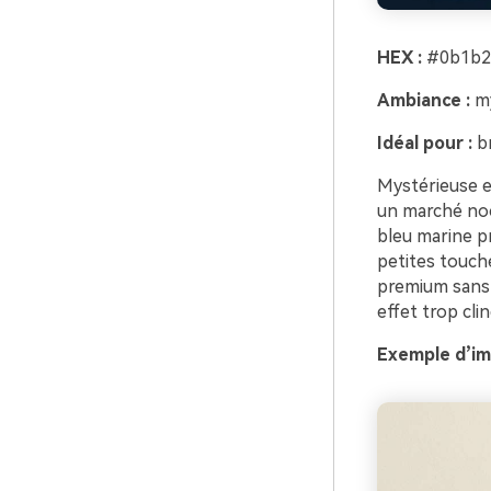
HEX :
#0b1b2b
Ambiance :
my
Idéal pour :
br
Mystérieuse et
un marché noc
bleu marine pr
petites touche
premium sans a
effet trop cli
Exemple d’im