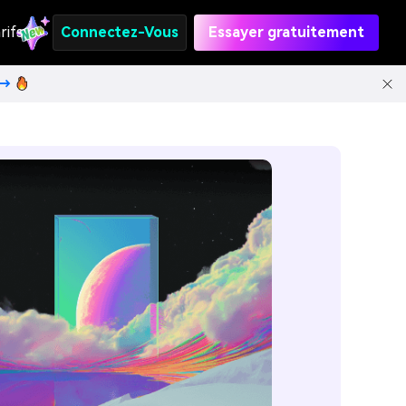
rifs
Connectez-Vous
Essayer gratuitement
t→