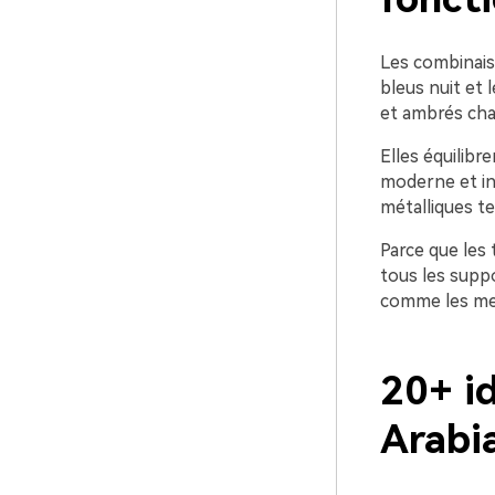
Les combinais
bleus nuit et 
et ambrés chal
Elles équilibr
moderne et in
métalliques te
Parce que les
tous les supp
comme les men
20+ i
Arabi