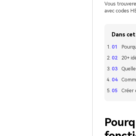
Vous trouvere
avec codes HEX
Dans cet 
Pourqu
20+ id
Quelle
Commen
Créer 
Pourqu
foncti