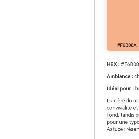
HEX :
#F6B08
Ambiance :
ch
Idéal pour :
br
Lumière du ma
convivialité e
fond, tandis q
pour une typog
Astuce : réserv