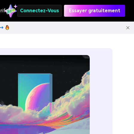
rifs
Connectez-Vous
Essayer gratuitement
t→