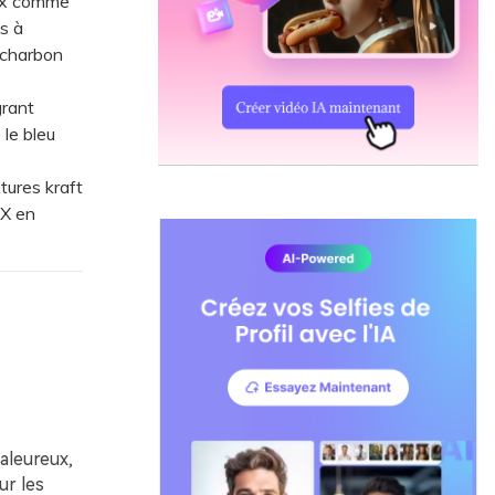
oux comme
ls à
 charbon
grant
le bleu
tures kraft
EX en
haleureux,
ur les