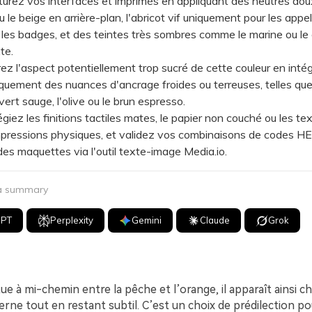
rez vos interfaces et imprimés en appliquant des neutres d
u le beige en arrière-plan, l'abricot vif uniquement pour les appe
u les badges, et des teintes très sombres comme le marine ou le
te.
l'aspect potentiellement trop sucré de cette couleur en inté
uement des nuances d'ancrage froides ou terreuses, telles que 
vert sauge, l'olive ou le brun espresso.
iez les finitions tactiles mates, le papier non couché ou les tex
mpressions physiques, et validez vos combinaisons de codes H
es maquettes via l'outil texte-image Media.io.
 a summary
GPT
Perplexity
Gemini
Claude
Grok
itue à mi-chemin entre la pêche et l’orange, il apparaît ainsi c
rne tout en restant subtil. C’est un choix de prédilection po