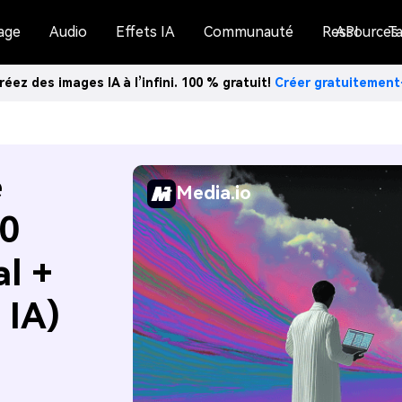
age
Audio
Effets IA
Communauté
Ressources
API
Ta
réez des images IA à l’infini. 100 % gratuit!
Créer gratuitemen
e
Media.io
20
l +
 IA)