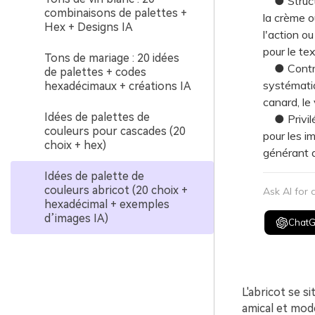
● Structu
combinaisons de palettes +
la crème o
Hex + Designs IA
l'action o
pour le tex
Tons de mariage : 20 idées
● Contrez 
de palettes + codes
systématiq
hexadécimaux + créations IA
canard, le 
Idées de palettes de
● Privilég
couleurs pour cascades (20
pour les i
choix + hex)
générant d
Idées de palette de
couleurs abricot (20 choix +
Ask AI for
hexadécimal + exemples
d’images IA)
Chat
L'abricot se s
amical et mode