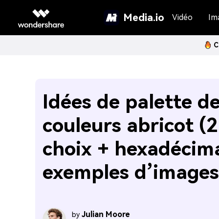
Media.io
Vidéo
Im
C
Idées de palette d
couleurs abricot (
choix + hexadécima
exemples d’images
Julian Moore
by