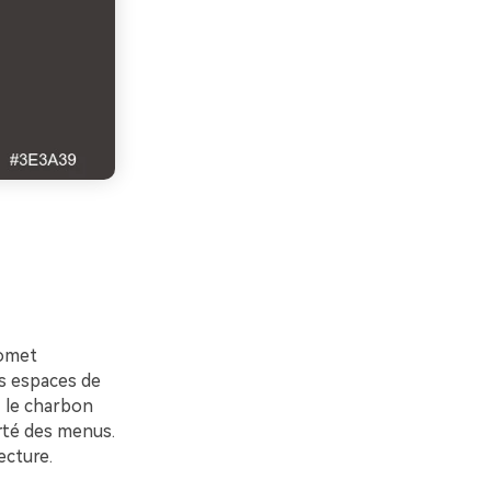
romet
ds espaces de
z le charbon
arté des menus.
ecture.