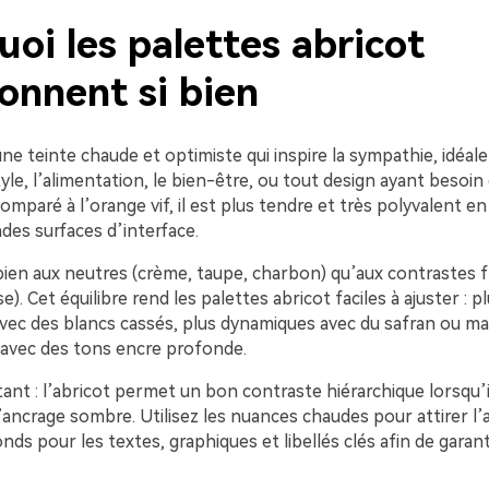
oi les palettes abricot
onnent si bien
une teinte chaude et optimiste qui inspire la sympathie, idéale
yle, l’alimentation, le bien-être, ou tout design ayant besoi
omparé à l’orange vif, il est plus tendre et très polyvalent en
des surfaces d’interface.
si bien aux neutres (crème, taupe, charbon) qu’aux contrastes f
se). Cet équilibre rend les palettes abricot faciles à ajuster : p
avec des blancs cassés, plus dynamiques avec du safran ou ma
avec des tons encre profonde.
ant : l’abricot permet un bon contraste hiérarchique lorsqu’i
ancrage sombre. Utilisez les nuances chaudes pour attirer l’
nds pour les textes, graphiques et libellés clés afin de gara