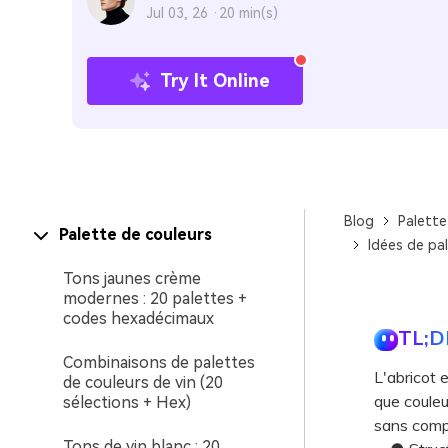
Jul 03, 26 ·
20 min(s)
Try It Online
Blog
Palette
Palette de couleurs
Idées de pa
Tons jaunes crème
modernes : 20 palettes +
codes hexadécimaux
TL;D
Combinaisons de palettes
L'abricot 
de couleurs de vin (20
que couleu
sélections + Hex)
sans compr
Tons de vin blanc : 20