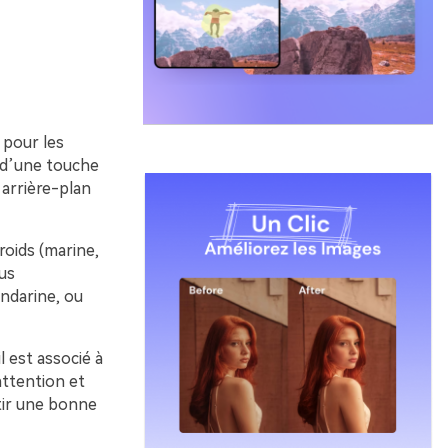
 pour les
n d’une touche
 arrière-plan
roids (marine,
lus
ndarine, ou
l est associé à
attention et
ntir une bonne