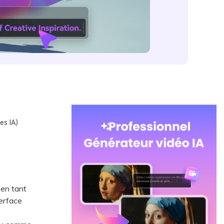
es IA)
 en tant
erface