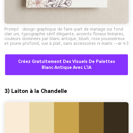
Prompt : design graphique de faire-part de mariage sur fond
clair uni, typographie sérif élégante, accents floraux linéaires,
couleurs dominées par blanc antique, blush, rose poussiéreux
et prune profond, vue à plat, sans accessoires ni mains --ar 4:3
Créez Gratuitement Des Visuels De Palettes
Blanc Antique Avec L’IA
3) Laiton à la Chandelle