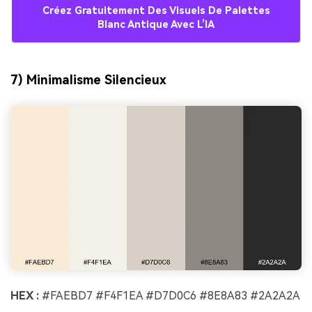
Créez Gratuitement Des Visuels De Palettes
Blanc Antique Avec L’IA
7) Minimalisme Silencieux
HEX :
#FAEBD7 #F4F1EA #D7D0C6 #8E8A83 #2A2A2A