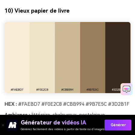
10) Vieux papier de livre
HEX :
#FAEBD7 #F0E2C8 #CBB994 #9B7E5C #3D2B1F
Ambiance :
littéraire, chaleureux, nostalgique
Générateur de vidéos IA
Générer
Idéal pour :
design de couverture de livre
Générez facilement des vidéos à partir de texte ou d’images