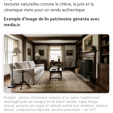
textures naturelles comme le chêne, le jute et la
céramique mate pour un rendu authentique.
Exemple d’image de lin patrimoine générée avec
media.io
Prompt : photo d’intérieur réaliste d’un salon traditionnel
aménagé avec un canapé en lin blanc ancien, tapis beige
chaud, accents en noyer et détails métal noir charbon, lumière
douce, composition épurée, aucune personne --ar 16:9