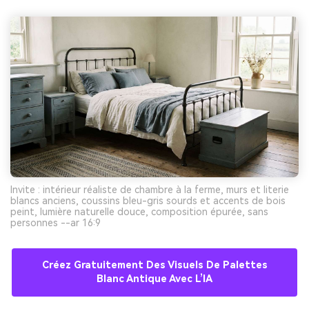
Invite : intérieur réaliste de chambre à la ferme, murs et literie
blancs anciens, coussins bleu-gris sourds et accents de bois
peint, lumière naturelle douce, composition épurée, sans
personnes --ar 16:9
Créez Gratuitement Des Visuels De Palettes
Blanc Antique Avec L’IA