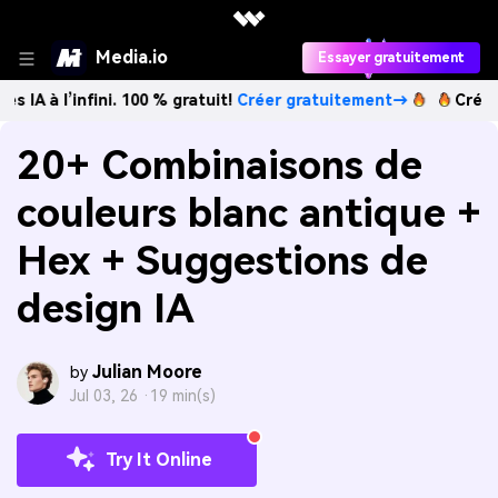
Media.io
Essayer gratuitement
nfini. 100 % gratuit!
Créer gratuitement→
Créez des image
20+ Combinaisons de
couleurs blanc antique +
Hex + Suggestions de
design IA
Julian Moore
by
Jul 03, 26 ·
19 min(s)
Try It Online