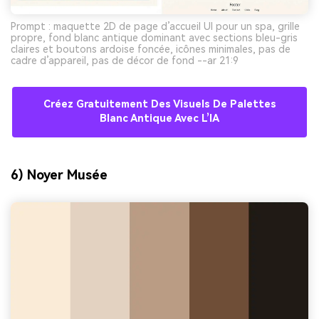
Prompt : maquette 2D de page d’accueil UI pour un spa, grille
propre, fond blanc antique dominant avec sections bleu-gris
claires et boutons ardoise foncée, icônes minimales, pas de
cadre d’appareil, pas de décor de fond --ar 21:9
Créez Gratuitement Des Visuels De Palettes
Blanc Antique Avec L’IA
6) Noyer Musée