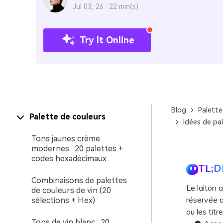
Jul 03, 26 ·
22 min(s)
Try It Online
Blog
Palette
Palette de couleurs
Idées de pal
Tons jaunes crème
modernes : 20 palettes +
codes hexadécimaux
TL;D
Combinaisons de palettes
Le laiton 
de couleurs de vin (20
réservée a
sélections + Hex)
ou les titr
Tons de vin blanc : 20