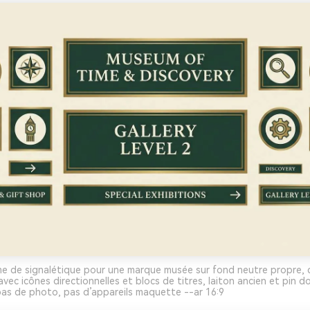
e de signalétique pour une marque musée sur fond neutre propre, 
vec icônes directionnelles et blocs de titres, laiton ancien et pin 
 pas de photo, pas d’appareils maquette --ar 16:9