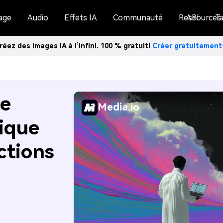
age
Audio
Effets IA
Communauté
Ressources
API
Ta
réez des images IA à l’infini. 100 % gratuit!
Créer gratuitemen
de
Media.io
tique
ctions