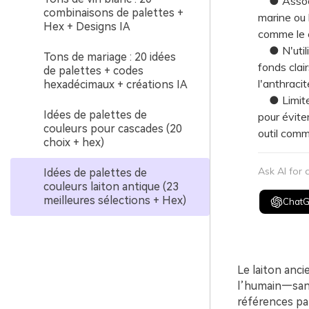
● Associe
combinaisons de palettes +
marine ou 
Hex + Designs IA
comme le c
● N'utilis
Tons de mariage : 20 idées
fonds clai
de palettes + codes
l'anthracit
hexadécimaux + créations IA
● Limitez
Idées de palettes de
pour évite
couleurs pour cascades (20
outil comm
choix + hex)
Ask AI for
Idées de palettes de
couleurs laiton antique (23
meilleures sélections + Hex)
Chat
Le laiton anci
l’humain—sans 
références pa