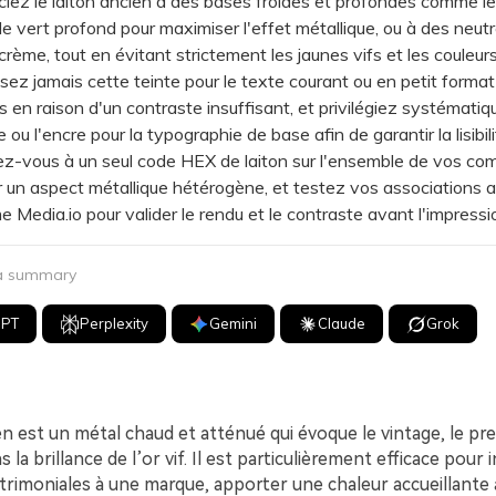
z le laiton ancien à des bases froides et profondes comme le
le vert profond pour maximiser l'effet métallique, ou à des neut
rème, tout en évitant strictement les jaunes vifs et les couleurs
ez jamais cette teinte pour le texte courant ou en petit format
rs en raison d'un contraste insuffisant, et privilégiez systémati
e ou l'encre pour la typographie de base afin de garantir la lisibili
-vous à un seul code HEX de laiton sur l'ensemble de vos co
r un aspect métallique hétérogène, et testez vos associations 
e Media.io pour valider le rendu et le contraste avant l'impressi
 a summary
GPT
Perplexity
Gemini
Claude
Grok
en est un métal chaud et atténué qui évoque le vintage, le pre
la brillance de l’or vif. Il est particulièrement efficace pour i
trimoniales à une marque, apporter une chaleur accueillante 