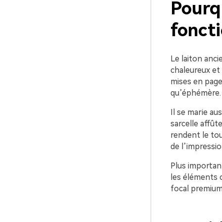
Pourqu
foncti
Le laiton anci
chaleureux et 
mises en page
qu’éphémère.
Il se marie au
sarcelle affût
rendent le tou
de l’impression
Plus important
les éléments 
focal premium s