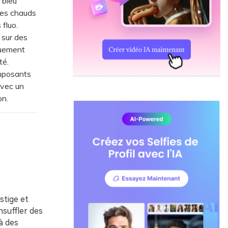
 bleu
res chauds
 fluo.
 sur des
quement
té.
mposants
avec un
on.
stige et
nsuffler des
à des