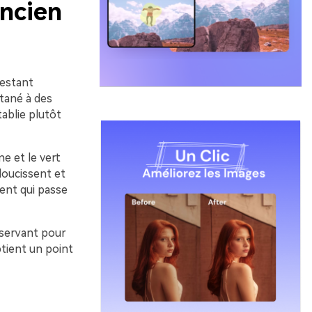
ancien
restant
ntané à des
ablie plutôt
e et le vert
adoucissent et
cent qui passe
réservant pour
tient un point