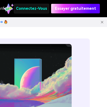
rifs
Connectez-Vous
Essayer gratuitement
t→