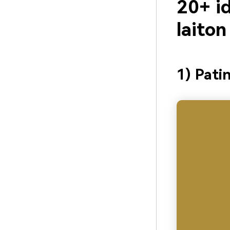
20+ i
laito
1) Pati