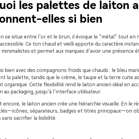
oi les palettes de laiton 
onnent-elles si bien
en se situe entre l’or et le brun, il évoque le “métal” tout en 
accessible. Ce ton chaud et vieilli apporte du caractère insta
 minimalistes et permet aux marques d’avoir une présence ét
ssi bien avec des compagnons froids que chauds : le bleu marin
ent la palette, tandis que le crème, le taupe et la terre cuite 
t organique. Cette flexibilité rend le laiton ancien idéal en ac
 au packaging, jusqu’à l’interface utilisateur.
 encore, le laiton ancien crée une hiérarchie visuelle. En le 
clés—icônes, séparateurs, badges et titres principaux—on ob
ans sacrifier la lisibilité.