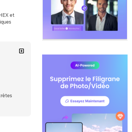
 HEX et
liques
crètes