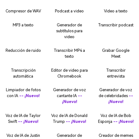
Compresor de WAV
Podcast a video
Video a texto
MP3 a texto
Generador de
Transcribir podcast
subtítulos para
video
Reducción de ruido
Transcribir MP4 a
Grabar Google
texto
Meet
Transcripción
Editor de video para
Transcribir
automática
Chromebook
entrevista
Limpiador de fotos
Generador de voz
Generador de voz
con IA
-- ¡Nuevo!
cantante IA
--
de celebridades
--
¡Nuevo!
¡Nuevo!
Voz de IA de Taylor
Voz de IA de Donald
Voz de IA de Bob
Swift
-- ¡Nuevo!
Trump
-- ¡Nuevo!
Esponja
-- ¡Nuevo!
Voz de IA de Justin
Generador de
Creador de memes