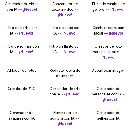
Generador de video
Convertidor de
Filtro de cambio de
con IA
-- ¡Nuevo!
texto a video
--
género
-- ¡Nuevo!
¡Nuevo!
Filtro de barba con
Filtro de edad con
Cambiar expresión
IA
-- ¡Nuevo!
IA
-- ¡Nuevo!
facial
-- ¡Nuevo!
Filtro de sonrisa con
Filtro de llanto con
Creador de foto
IA
-- ¡Nuevo!
IA
-- ¡Nuevo!
para pasaporte
--
¡Nuevo!
Afilador de fotos
Reductor de ruido
Desenfocar imagen
de imagen
Creador de PNG
Generador de arte
Generador de
con IA
-- ¡Nuevo!
personajes con IA
-
- ¡Nuevo!
Generador de
Eliminador de
Generador de
avatares con IA
sombra con IA
--
selfies con IA
¡Nuevo!