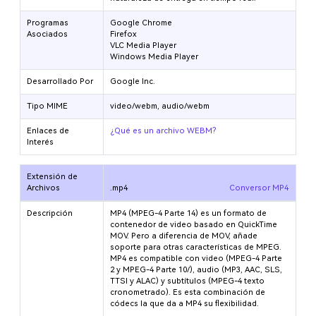
Programas
Google Chrome
Asociados
Firefox
VLC Media Player
Windows Media Player
Desarrollado Por
Google Inc.
Tipo MIME
video/webm, audio/webm
Enlaces de
¿Qué es un archivo WEBM?
Interés
Extensión de
Archivos
.mp4
Conversor MP4
Descripción
MP4 (MPEG-4 Parte 14) es un formato de
contenedor de video basado en QuickTime
MOV. Pero a diferencia de MOV, añade
soporte para otras características de MPEG.
MP4 es compatible con video (MPEG-4 Parte
2 y MPEG-4 Parte 10/
), audio (MP3, AAC, SLS,
TTSI y ALAC) y subtítulos (MPEG-4 texto
cronometrado). Es esta combinación de
códecs la que da a MP4 su flexibilidad.