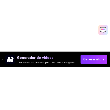
Generador de videos
Generar ahora
Crea videos fácilmente a partir de texto o imágenes
Media.io Online Tools
Quality Rating:
4.7
(162,357 Votos)
¡Necesitas editar, convertir o comprimir y descargar al menos 1 archivo
para calificar!