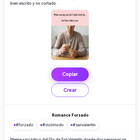
bien escrito y no cortado.
Copiar
Crear
Romance Forzado
#forzado
#incómodo
#sanvalentín
Meme sarcástico del Día de San Valentín donde dos personas se