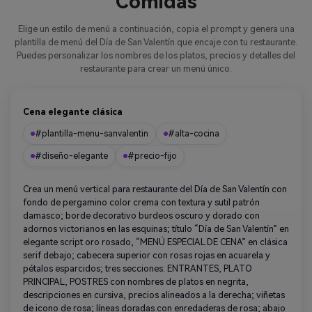
Comidas
Elige un estilo de menú a continuación, copia el prompt y genera una
plantilla de menú del Día de San Valentín que encaje con tu restaurante.
Puedes personalizar los nombres de los platos, precios y detalles del
restaurante para crear un menú único.
Cena elegante clásica
#plantilla-menu-sanvalentin
#alta-cocina
#diseño-elegante
#precio-fijo
Crea un menú vertical para restaurante del Día de San Valentín con
fondo de pergamino color crema con textura y sutil patrón
damasco; borde decorativo burdeos oscuro y dorado con
adornos victorianos en las esquinas; título “Día de San Valentín” en
elegante script oro rosado, “MENÚ ESPECIAL DE CENA” en clásica
serif debajo; cabecera superior con rosas rojas en acuarela y
pétalos esparcidos; tres secciones: ENTRANTES, PLATO
PRINCIPAL, POSTRES con nombres de platos en negrita,
descripciones en cursiva, precios alineados a la derecha; viñetas
de icono de rosa; líneas doradas con enredaderas de rosa; abajo