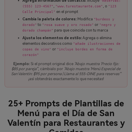
Agrega información de contacto:
Incluye
"Reservas:
,
, o
(555) 123-4567"
"www.turestaurante.com"
"123
en el prompt
Calle Principal"
Cambia la paleta de colores:
Modifica
"burdeos y
to
or
dorado"
"rosa suave y oro rosado"
"negro y
para que coincida con tu marca
dorado champán"
Ajusta los elementos de estilo:
Agrega o elimina
elementos decorativos como
"añade ilustraciones de
or
copas de vino"
"incluye bordes en forma de
corazón"
Ejemplo:
Si el prompt original dice
"Abajo muestra 'Precio fijo:
$85 por pareja'"
, cámbialo por
"Abajo muestra 'Menú Especial de
San Valentín: $95 por persona | Llama al 555-DINE para reservas'"
¡así obtendrás exactamente lo que necesitas!
25+ Prompts de Plantillas de
Menú para el Día de San
Valentín para Restaurantes y