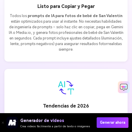
Listo para Copiar y Pegar
Todos los
prompts de IA para fotos de bebé de San Valentín
están optimizados para usar al instante. No necesitas habilidades
de ingeniería de prompts – solo haz clic en copiar, pega en Gemini
IA o Media.io, y genera fotos profesionales de bebé de San Valentín
en segundos. Cada prompt incluye ajustes detallados (iluminación,
lente, prompts negativos) para asegurar resultados fotorrealistas
siempre.
Tendencias de 2026
Nuestros
prompts de foto de bebé de San Valentín
muestran
Generador de videos
las tendencias virales más recientes de Instagram, TikTok y
Generar ahora
Pinterest – muros de globos de corazón, caramelos de
Crea videos fácilmente a partir de texto o imágenes