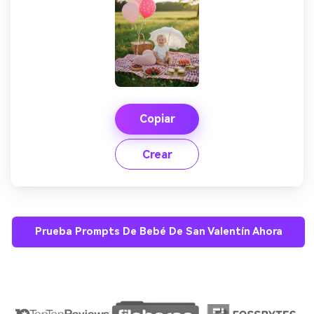
Copiar
Crear
Prueba Prompts De Bebé De San Valentín Ahora