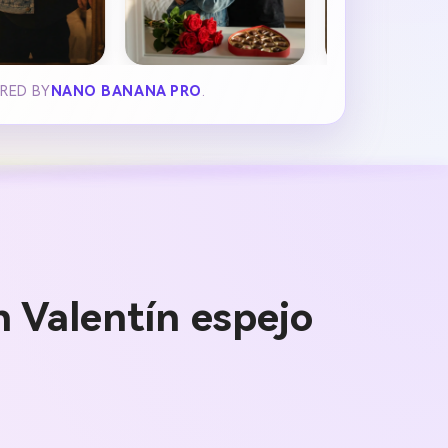
ERED BY
NANO BANANA PRO
.
 Valentín espejo