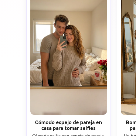
serious.

• Carries the girl on his right 
shoulder (stylized fireman carry).

• Right arm holds her legs, left arm 
relaxed.

• (((A))) does not hold the phone 
and looks at the mirror.

• The girl lies face down over his 
shoulder, holds the phone toward 
the mirror, hair falling forward.

🎥 Style

Photorealistic indoor photo, warm 
lighting, large mirror.

No anime, no illustration.

No changes to Steve or the girl.

Cómodo espejo de pareja en
Bom
casa para tomar selfies
pa