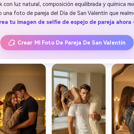
ok con luz natural, composición equilibrada y química rea
 una foto de pareja del Día de San Valentín que realme
rea tu imagen de selfie de espejo de pareja ahora
Crear Mi Foto De Pareja De San Valentín