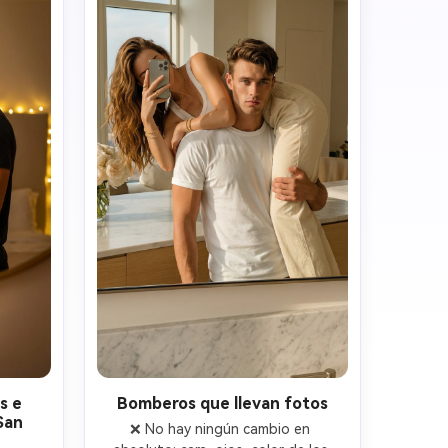
stylized art.

s e
Bomberos que llevan fotos
 San
❌ No hay ningún cambio en 