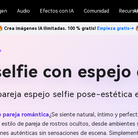
gen
Audio
Efectos con IA
Comunidad
Recurso
A
Crea imágenes IA ilimitadas. 100 % gratis!
Empieza gratis→
a
elfie con espejo
areja espejo selfie pose-estética 
e pareja romántica
¿Se siente natural, íntimo y perfec
 estilo de pareja de rostros ocultos, desde ambiente
es auténticas sin sensaciones de escena. Simplemente 