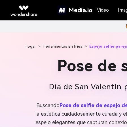
Media.io
Video
Ima
Hogar
>
Herramientas en línea
>
Espejo selfie parej
Pose de s
Día de San Valentín p
Buscando
Pose de selfie de espejo d
la estética cuidadosamente curada y el
espejo elegantes que capturan conexion