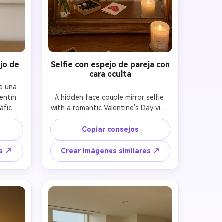
jo de
Selfie con espejo de pareja con
cara oculta
e una 
entín 
A hidden face couple mirror selfie 
fico 
with a romantic Valentine’s Day vibe.

e las 
Keep the couple exactly identical to 
s de la 
the reference image in appearance 
Copiar consejos
tación 
and proportions.

ida, 
Faces are partially hidden by the 
es ↗
Crear imágenes similares ↗
ogedor 
phone, hair, or shoulder, creating a 
s, 
private and intimate feeling.

ropa 
Soft lighting, aesthetic 
ilo 
composition, close body distance, 
, 
subtle emotional connection.

Photorealistic mirror reflection, 
s 
natural shadows, no cartoon, no 