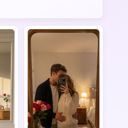
genes IA
s. 100 %