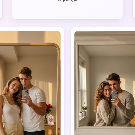
Crea imá
ilimitada