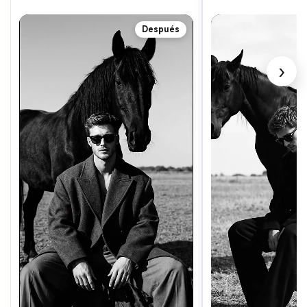
Después
›