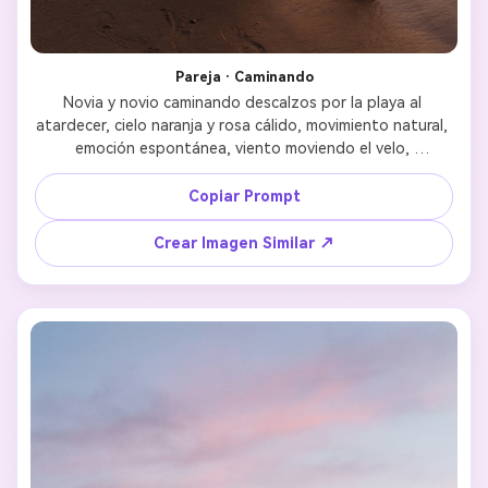
Pareja · Caminando
Novia y novio caminando descalzos por la playa al 
atardecer, cielo naranja y rosa cálido, movimiento natural, 
emoción espontánea, viento moviendo el velo, 
composición cinematográfica, luz y sombra dramática, 
detalles realistas del rostro, estilo de fotografía de boda 
Copiar Prompt
lujoso 
Crear Imagen Similar ↗