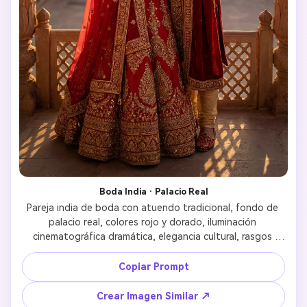
Boda India · Palacio Real
Pareja india de boda con atuendo tradicional, fondo de 
palacio real, colores rojo y dorado, iluminación 
cinematográfica dramática, elegancia cultural, rasgos 
faciales realistas, fotografía de boda étnica y lujosa 
Copiar Prompt
Crear Imagen Similar ↗