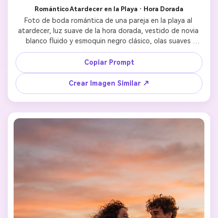
Romántico Atardecer en la Playa · Hora Dorada
Foto de boda romántica de una pareja en la playa al 
atardecer, luz suave de la hora dorada, vestido de novia 
blanco fluido y esmoquin negro clásico, olas suaves 
detrás, iluminación cinematográfica, contacto visual 
emocional, textura de piel ultra realista, profundidad de 
Copiar Prompt
campo reducida, estilo de fotografía de boda de alta 
gama 
Crear Imagen Similar ↗