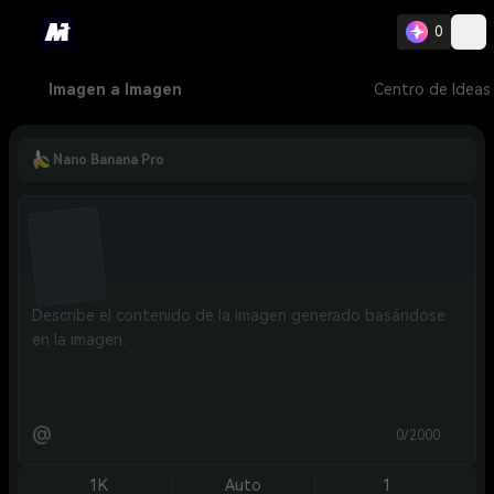
0
Imagen a Imagen
Centro de Ideas
Nano Banana Pro
@
0/2000
1K
Auto
1