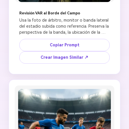
Revisión VAR al Borde del Campo
Usa la foto de árbitro, monitor o banda lateral 
del estadio subida como referencia. Preserva la 
perspectiva de la banda, la ubicación de la 
pantalla, la postura del árbitro y la iluminación 
nocturna. Crea una escena de revisión VAR del 
Copiar Prompt
árbitro con un oficial de partido revisando un 
monitor al borde del campo, multitud tensa del 
Crear Imagen Similar ↗
estadio, brillo verde del campo, atmósfera 
limpia de transmisión deportiva, cables y 
equipos realistas, proporción de fondo de 
pantalla 16:9, sin logotipo oficial de 
competición, sin escudo de equipo, sin texto 
legible en pantalla, sin marcador falso, sin 
monitor distorsionado.