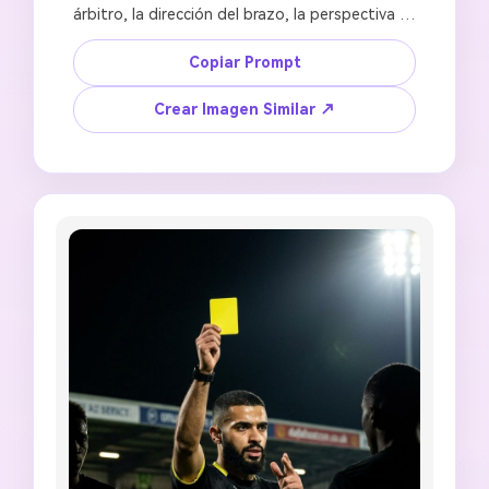
árbitro, la dirección del brazo, la perspectiva 
del campo y la calidad original de la imagen. 
Crea una imagen dramática de árbitro de 
Copiar Prompt
fútbol con tarjeta roja con la tarjeta 
claramente levantada, intensos focos del 
Crear Imagen Similar ↗
estadio, jugadores desenfocados en el fondo, 
atmósfera tensa de día de partido, fotografía 
deportiva cinematográfica, composición vertical 
4:5, sin logotipos oficiales, sin escudos de 
equipos, sin semejanza real de jugadores, sin 
texto de patrocinador falso, sin manos 
distorsionadas, sin color de tarjeta incorrecto.