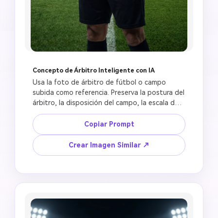
Concepto de Árbitro Inteligente con IA
Usa la foto de árbitro de fútbol o campo 
subida como referencia. Preserva la postura del 
árbitro, la disposición del campo, la escala del 
estadio y la dirección de la luz. Crea una 
imagen futurista de árbitro de fútbol con IA 
Copiar Prompt
con sensores portátiles inteligentes, interfaz 
de decisión con brillo sutil, equipación moderna 
Crear Imagen Similar ↗
de árbitro negro, datos de partido 
holográficos, fondo cinematográfico del 
estadio, recorte Instagram 4:5, sin logotipos 
oficiales, sin escudos de equipos, sin paneles 
de patrocinadores legibles, sin cara 
distorsionada, sin palabras falsas, sin horror 
corporal robótico.