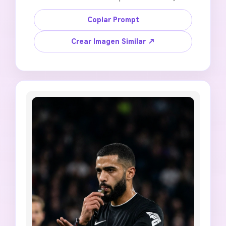
líneas del campo, la iluminación del estadio y el 
ángulo de cámara. Crea una imagen de árbitro 
Copiar Prompt
de fútbol con tarjeta amarilla con un gesto de 
advertencia claro, expresión concentrada, 
Crear Imagen Similar ↗
siluetas de jugadores cercanos, textura verde 
del campo, atmósfera realista de partido, 
estilo de foto deportiva editorial, recorte de 
póster 3:2, sin insignia oficial, sin logotipo de 
club, sin paneles publicitarios legibles, sin 
dedos extra, sin caras distorsionadas, sin 
palabras generadas aleatoriamente.