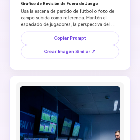
Gráfico de Revisión de Fuera de Juego
Usa la escena de partido de fútbol o foto de 
campo subida como referencia. Mantén el 
espaciado de jugadores, la perspectiva del 
campo, el ángulo de cámara y la atmósfera del 
estadio realistas. Crea una imagen de revisión 
Copiar Prompt
de fuera de juego VAR con un árbitro 
observando el juego, sutiles líneas de decisión 
Crear Imagen Similar ↗
digitales sobre el campo, ambiente profesional 
de análisis deportivo, estilo visual de alta 
tecnología limpio, recorte de póster 3:2, sin 
marca oficial del recinto, sin logotipo de 
equipo, sin nombres de jugadores legibles, sin 
texto de puntuación falso, sin geometría de 
líneas desordenada.