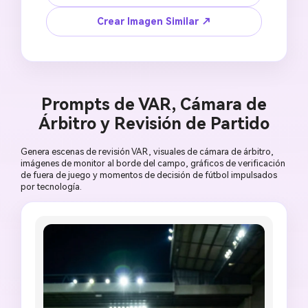
Mundo con un oficial de partido mostrando una 
tarjeta durante un torneo internacional de alto 
Crear Imagen Similar ↗
nivel, luces premium del estadio, banderas en 
colores genéricos, atmósfera cinematográfica, 
composición hero 16:9, sin emblema oficial del 
torneo, sin nombre del recinto, sin anuncios 
legibles, sin semejanza real del árbitro, sin 
Prompts de VAR, Cámara de
escudo de equipo, sin tarjeta distorsionada.
Árbitro y Revisión de Partido
Genera escenas de revisión VAR, visuales de cámara de árbitro,
imágenes de monitor al borde del campo, gráficos de verificación
de fuera de juego y momentos de decisión de fútbol impulsados
por tecnología.