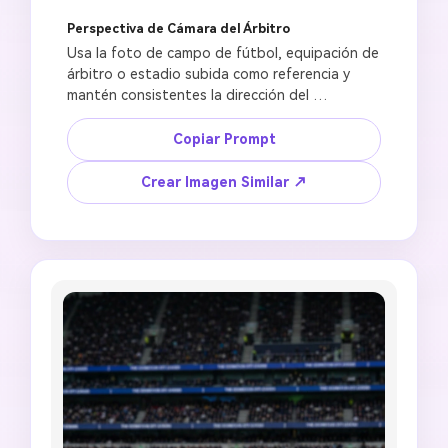
Perspectiva de Cámara del Árbitro
Usa la foto de campo de fútbol, equipación de 
árbitro o estadio subida como referencia y 
mantén consistentes la dirección del 
movimiento, las líneas del campo y la 
iluminación. Crea una imagen estilo cámara de 
Copiar Prompt
árbitro desde el punto de vista de un oficial de 
partido, silbato y mano visibles en el borde del 
Crear Imagen Similar ↗
encuadre, jugadores con equipaciones 
genéricas al frente, acción rápida del partido, 
fotografía deportiva inmersiva, recorte 
ultrawide 21:9, sin señalización oficial, sin 
insignia de equipo, sin anuncios legibles, sin 
superposición de transmisión falsa, sin líneas 
de campo deformadas.