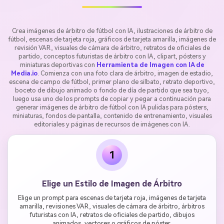
Crea imágenes de árbitro de fútbol con IA, ilustraciones de árbitro de
fútbol, escenas de tarjeta roja, gráficos de tarjeta amarilla, imágenes de
revisión VAR, visuales de cámara de árbitro, retratos de oficiales de
partido, conceptos futuristas de árbitro con IA, clipart, pósters y
miniaturas deportivas con
Herramienta de Imagen con IA de
Media.io
. Comienza con una foto clara de árbitro, imagen de estadio,
escena de campo de fútbol, primer plano de silbato, retrato deportivo,
boceto de dibujo animado o fondo de día de partido que sea tuyo,
luego usa uno de los prompts de copiar y pegar a continuación para
generar imágenes de árbitro de fútbol con IA pulidas para pósters,
miniaturas, fondos de pantalla, contenido de entrenamiento, visuales
editoriales y páginas de recursos de imágenes con IA.
1
Elige un Estilo de Imagen de Árbitro
Elige un prompt para escenas de tarjeta roja, imágenes de tarjeta
amarilla, revisiones VAR, visuales de cámara de árbitro, árbitros
futuristas con IA, retratos de oficiales de partido, dibujos
animados, vectores o gráficos de póster.