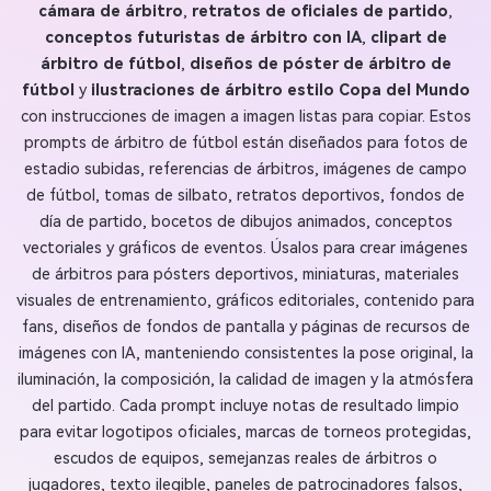
cámara de árbitro
,
retratos de oficiales de partido
,
conceptos futuristas de árbitro con IA
,
clipart de
árbitro de fútbol
,
diseños de póster de árbitro de
fútbol
y
ilustraciones de árbitro estilo Copa del Mundo
con instrucciones de imagen a imagen listas para copiar. Estos
prompts de árbitro de fútbol están diseñados para fotos de
estadio subidas, referencias de árbitros, imágenes de campo
de fútbol, tomas de silbato, retratos deportivos, fondos de
día de partido, bocetos de dibujos animados, conceptos
vectoriales y gráficos de eventos. Úsalos para crear imágenes
de árbitros para pósters deportivos, miniaturas, materiales
visuales de entrenamiento, gráficos editoriales, contenido para
fans, diseños de fondos de pantalla y páginas de recursos de
imágenes con IA, manteniendo consistentes la pose original, la
iluminación, la composición, la calidad de imagen y la atmósfera
del partido. Cada prompt incluye notas de resultado limpio
para evitar logotipos oficiales, marcas de torneos protegidas,
escudos de equipos, semejanzas reales de árbitros o
jugadores, texto ilegible, paneles de patrocinadores falsos,