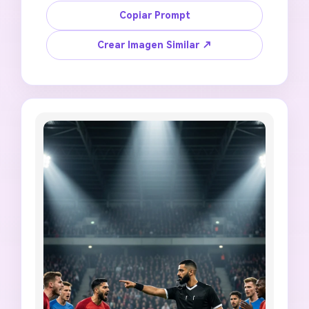
campo. Crea una imagen de decisión de árbitro 
Copiar Prompt
de fútbol con IA con el árbitro soplando un 
silbato, una mano señalando una falta, fondo 
Crear Imagen Similar ↗
dramático del campo, desenfoque de 
movimiento alrededor de los jugadores, 
equipación de árbitro negro nítida, fotografía 
deportiva profesional, recorte 4:5, sin marca 
oficial de torneo, sin insignia de equipo, sin 
semejanza de persona real, sin texto ilegible, 
sin silbato deformado, sin manos 
desordenadas.