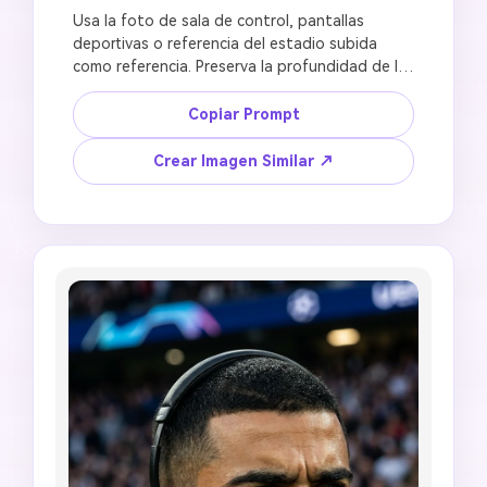
Usa la foto de sala de control, pantallas 
deportivas o referencia del estadio subida 
como referencia. Preserva la profundidad de la 
sala, la distribución de monitores, el color de la 
luz y la ubicación del sujeto. Crea una imagen 
Copiar Prompt
de sala de control VAR de fútbol con oficiales 
de partido revisando múltiples pantallas, 
Crear Imagen Similar ↗
visuales de repetición del campo, brillo azul frío 
de los monitores, atmósfera de toma de 
decisiones concentrada, entorno de tecnología 
deportiva realista, composición 16:9, sin 
logotipo oficial de transmisión, sin texto de 
interfaz legible, sin escudos de equipos, sin 
paneles de patrocinadores falsos, sin pantallas 
distorsionadas.