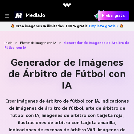
Media.io
Probar gratis
Crea imágenes IA ilimitadas. 100 % gratis!
Empieza gratis→
Inicio
>
Efectos de Imagen con IA
>
Generador de Imágenes de Árbitro de
Fútbol con IA
Generador de Imágenes
de Árbitro de Fútbol con
IA
Crear
imágenes de árbitro de fútbol con IA
,
indicaciones
de imágenes de árbitro de fútbol
,
arte de árbitro de
fútbol con IA
,
imágenes de árbitro con tarjeta roja
,
ilustraciones de árbitro con tarjeta amarilla
,
indicaciones de escenas de árbitro VAR
,
imágenes de