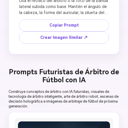
Usa el retrato del árbitro o la foto de la banda 
lateral subida como base. Mantén el ángulo de 
la cabeza, la forma del auricular, la silueta del 
uniforme y el fondo del estadio naturales. Crea 
una imagen de comunicación del árbitro de 
Copiar Prompt
fútbol con el oficial escuchando a través de un 
auricular, una mano cerca del auricular, 
Crear Imagen Similar ↗
atmósfera tensa de decisión VAR, poca 
profundidad de campo, apariencia editorial 
deportiva premium, proporción de póster social 
4:5, sin insignia oficial, sin emblema del torneo, 
sin señalización legible, sin auricular 
Prompts Futuristas de Árbitro de
deformado, sin letras falsas.
Fútbol con IA
Construye conceptos de árbitro con IA futuristas, visuales de
tecnología de árbitro inteligente, arte de árbitro robot, escenas de
decisión holográfica e imágenes de arbitraje de fútbol de próxima
generación.