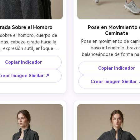
rada Sobre el Hombro
Pose en Movimiento 
Caminata
sobre el hombro, cuerpo de 
Pose en movimiento de camin
das, cabeza girada hacia la 
paso intermedio, brazos
, expresión sutil, enfoque en 
balanceándose de forma natu
parte superior del cuerpo, 
movimiento hacia adelante, c
eación realista del cuello y 
Copiar Indicador
completo, postura dinámica 
hombros, consistencia de identidad 
Copiar Indicador
realista, misma identidad
rear Imagen Similar ↗
conservada 
Crear Imagen Similar