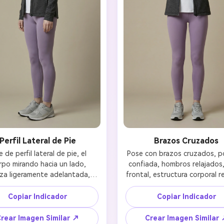
Perfil Lateral de Pie
Brazos Cruzados
 de perfil lateral de pie, el 
Pose con brazos cruzados, po
rpo mirando hacia un lado, 
confiada, hombros relajados, 
za ligeramente adelantada, 
frontal, estructura corporal rea
 relajados de forma natural, 
rasgos faciales y ropa cohere
po completo, proporciones 
Copiar Indicador
Copiar Indicador
recisas, misma identidad 
preservada, luz suave y natural 
rear Imagen Similar ↗
Crear Imagen Similar