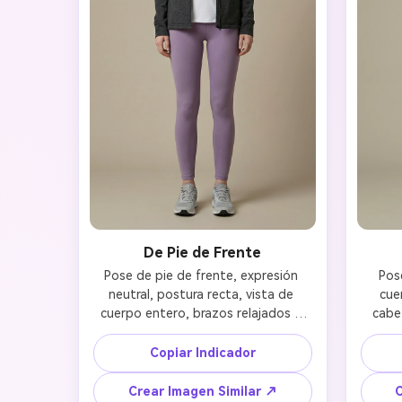
De Pie de Frente
Pose de pie de frente, expresión 
Pose
neutral, postura recta, vista de 
cue
cuerpo entero, brazos relajados a 
cabe
los lados, anatomía realista, 
brazos
mantiene el rostro, el atuendo y la 
cuer
Copiar Indicador
identidad originales, iluminación de 
p
estudio, alto realismo 
Crear Imagen Similar ↗
C