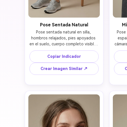
Pose Sentada Natural
Mi
Pose sentada natural en silla, 
Pose 
hombros relajados, pies apoyados 
espal
en el suelo, cuerpo completo visible, 
cámara
postura sentada realista, 
la 
preservando la apariencia original, 
alin
Copiar Indicador
iluminación suave de interior 
Crear Imagen Similar ↗
C