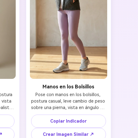
Manos en los Bolsillos
stura 
Pose con manos en los bolsillos, 
vista 
postura casual, leve cambio de peso 
lista, 
sobre una pierna, vista en ángulo de 
ntes, 
tres cuartos, equilibrio corporal 
fondo limpio de estudio 
natural, misma identidad y atuendo, 
Copiar Indicador
estilo de fotografía lifestyle 
 ↗
Crear Imagen Similar ↗