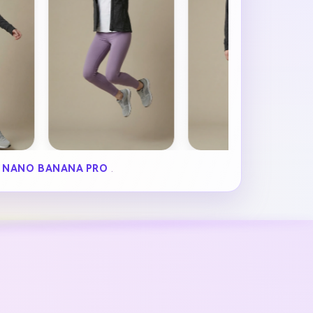
R
NANO BANANA PRO
.