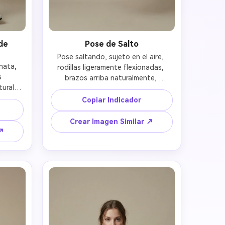
de
Pose de Salto
Pose saltando, sujeto en el aire, 
ata, 
rodillas ligeramente flexionadas, 
 
brazos arriba naturalmente, 
ral, 
movimiento enérgico, física corporal 
uerpo 
realista, manteniendo rostro y 
Copiar Indicador
pero 
atuendo originales 
 
Crear Imagen Similar ↗
 ↗