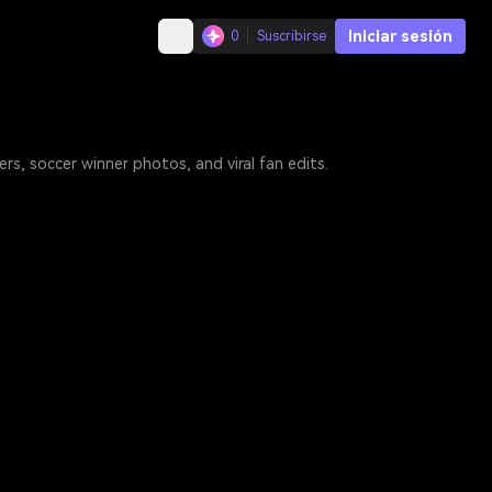
Iniciar sesión
0
Suscribirse
s, soccer winner photos, and viral fan edits.