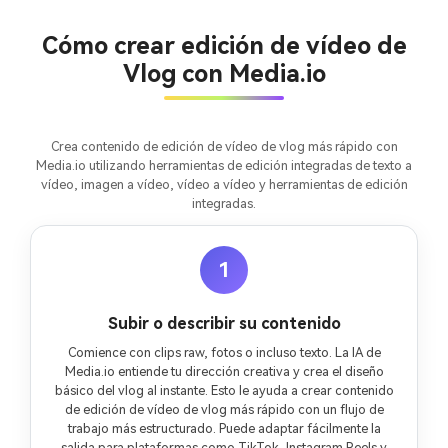
ilimitadas. 100 %
gratis!
Cómo crear edición de vídeo de
Vlog con Media.io
Empieza Gratis→
Crea contenido de edición de vídeo de vlog más rápido con
Media.io utilizando herramientas de edición integradas de texto a
vídeo, imagen a vídeo, vídeo a vídeo y herramientas de edición
integradas.
1
Subir o describir su contenido
Comience con clips raw, fotos o incluso texto. La IA de
Media.io entiende tu dirección creativa y crea el diseño
básico del vlog al instante. Esto le ayuda a crear contenido
de edición de vídeo de vlog más rápido con un flujo de
trabajo más estructurado. Puede adaptar fácilmente la
salida para plataformas como TikTok, Instagram Reels y