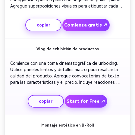
Agregue superposiciones visuales para etiquetar cada 
paso claramente. Incluya consejos de voz o subtítulos 
para guiar a los espectadores. Concluya resumiendo los 
Comienza gratis ↗
copiar
pasos clave con una lista de verificación en pantalla para 
impulsar la retención.
Vlog de exhibición de productos
Comience con una toma cinematográfica de unboxing. 
Utilice paneles lentos y detalles macro para resaltar la 
calidad del producto. Agregue convocatorias de texto 
para las características y el precio. Incluye reacciones 
reales y un corto montaje de escenas de uso. Terminar 
con una llamada a la acción animando a los espectadores 
Start for Free ↗
copiar
a revisar el enlace en la biografía.
Montaje estético en B-Roll