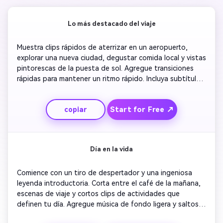
Lo más destacado del viaje
Muestra clips rápidos de aterrizar en un aeropuerto, 
explorar una nueva ciudad, degustar comida local y vistas 
pintorescas de la puesta de sol. Agregue transiciones 
rápidas para mantener un ritmo rápido. Incluya subtítulos 
en pantalla que describan cada actividad. Combinar con 
música de fondo optimista que coincida con cada 
Start for Free ↗
copiar
estado de ánimo. Terminar con una toma en bucle de 
usted sonriendo en la cámara mientras el horizonte de la 
ciudad se desvanece.
Día en la vida
Comience con un tiro de despertador y una ingeniosa 
leyenda introductoria. Corta entre el café de la mañana, 
escenas de viaje y cortos clips de actividades que 
definen tu día. Agregue música de fondo ligera y saltos 
limpios para mejorar la narración de historias. Muestra 