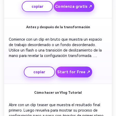
momentos reales, tanto tranquilos como caóticos, para 
Comienza gratis ↗
copiar
mantenerlos relacionables. Termina con una línea de 
reflejo o una salida divertida.
Antes y después de la transformación
Comience con un clip en bruto que muestra un espacio 
de trabajo desordenado o un fondo desordenado. 
Utilice un flash o una transición de deslizamiento de la 
mano para revelar la configuración transformada. 
Aumenta los pequeños detalles mejorados para hacer 
que el cambio aparezca. Agregue subtítulos rápidos 
Start for Free ↗
copiar
explicando cada mejora. Cerrar con usted sonriendo e 
invitando a los espectadores a comentar sobre sus 
propias transformaciones.
Cómo hacer un Vlog Tutorial
Abre con un clip teaser que muestra el resultado final 
primero. Luego revuelva para mostrar su proceso de 
configuración paso a paso con ángulos de primer plano. 