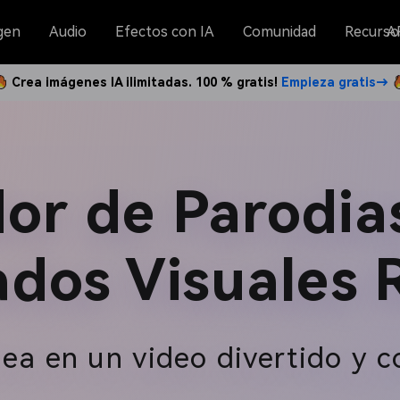
gen
Audio
Efectos con IA
Comunidad
Recurso
A
Crea imágenes IA ilimitadas. 100 % gratis!
Empieza gratis→
or de Parodia
ados Visuales 
dea en un video divertido y 