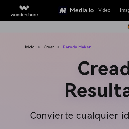
Media.io
Video
Ima
Inicio
>
Crear
>
Parody Maker
Cread
Result
Convierte cualquier i