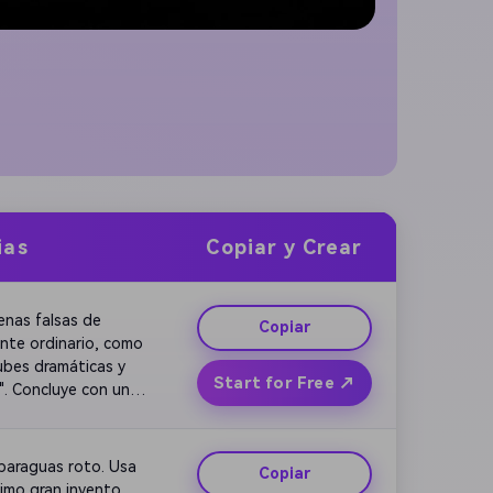
ias
Copiar y Crear
nas falsas de 
Copiar
te ordinario, como 
ubes dramáticas y 
Start for Free ↗
. Concluye con un 
araguas roto. Usa 
Copiar
imo gran invento. 