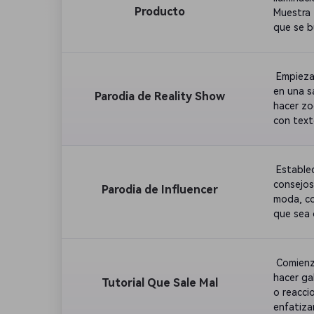
Producto
Muestra 
que se b
 Empieza
en una s
Parodia de Reality Show
hacer zo
con text
 Estable
consejos
Parodia de Influencer
moda, co
que sea 
especta
 Comienz
hacer ga
Tutorial Que Sale Mal
o reacci
enfatiza