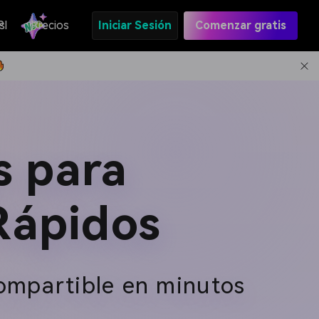
s
PI
Precios
Iniciar Sesión
Comenzar gratis
s para
Rápidos
compartible en minutos