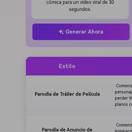
cómica para un video viral de 30
segundos.
Generar Ahora
Estilo
 Comienz
personaj
Parodia de Tráiler de Película
perder W
planos c
giro hum
 Comienz
Parodia de Anuncio de
iluminac