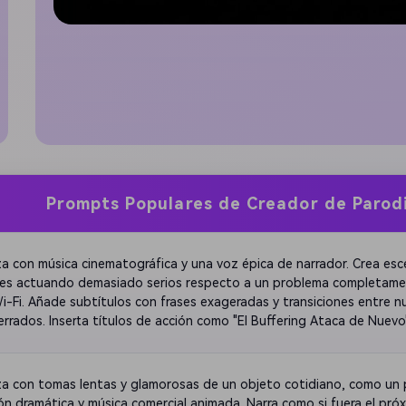
Prompts Populares de Creador de Parod
a con música cinematográfica y una voz épica de narrador. Crea esce
es actuando demasiado serios respecto a un problema completamen
i-Fi. Añade subtítulos con frases exageradas y transiciones entre n
errados. Inserta títulos de acción como "El Buffering Ataca de Nuevo"
orístico y créditos falsos deslizándose.
a con tomas lentas y glamorosas de un objeto cotidiano, como un p
ión dramática y música comercial animada. Narra como si fuera el próx