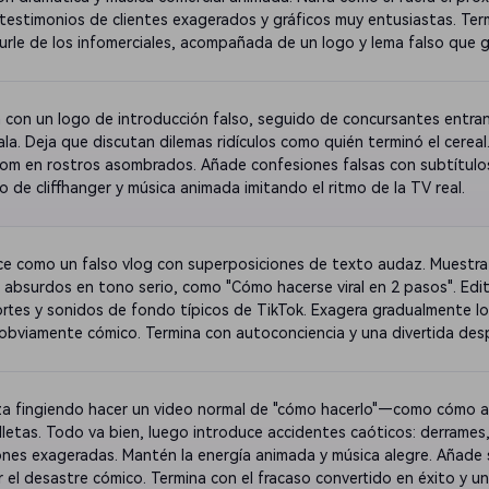
testimonios de clientes exagerados y gráficos muy entusiastas. Term
urle de los infomerciales, acompañada de un logo y lema falso que g
 con un logo de introducción falso, seguido de concursantes entra
ala. Deja que discutan dilemas ridículos como quién terminó el cereal
om en rostros asombrados. Añade confesiones falsas con subtítulos
o de cliffhanger y música animada imitando el ritmo de la TV real.
ce como un falso vlog con superposiciones de texto audaz. Muestra 
 absurdos en tono serio, como "Cómo hacerse viral en 2 pasos". Edita
rtes y sonidos de fondo típicos de TikTok. Exagera gradualmente lo
obviamente cómico. Termina con autoconciencia y una divertida desp
dores.
a fingiendo hacer un video normal de "cómo hacerlo"—como cómo at
lletas. Todo va bien, luego introduce accidentes caóticos: derrames
ones exageradas. Mantén la energía animada y música alegre. Añade s
r el desastre cómico. Termina con el fracaso convertido en éxito y un