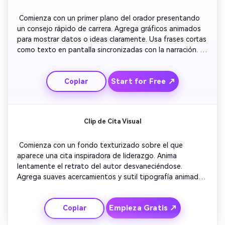
 Comienza con un primer plano del orador presentando 
un consejo rápido de carrera. Agrega gráficos animados 
para mostrar datos o ideas claramente. Usa frases cortas 
como texto en pantalla sincronizadas con la narración. 
Alterna entre primeros planos y visuales de stock 
relevantes. Incluye una leyenda final invitando a comentar 
Start for Free ↗
Copiar
o compartir. Mantén el ritmo ágil pero profesional para 
fomentar vistas repetidas. 
Clip de Cita Visual
 Comienza con un fondo texturizado sobre el que 
aparece una cita inspiradora de liderazgo. Anima 
lentamente el retrato del autor desvaneciéndose. 
Agrega suaves acercamientos y sutil tipografía animada. 
Introduce breves imágenes de personas colaborando o 
presentando ideas. Incluye música instrumental ambiental 
Empieza Gratis ↗
Copiar
para evocar positividad. Finaliza con un llamado sencillo 
reforzando los valores o la voz de la marca. 