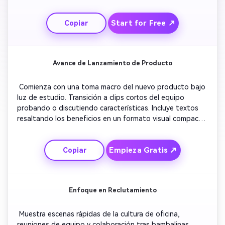
mentoría o hitos clave. Pasa a una declaración 
motivacional sobre crecimiento o perseverancia. Finaliza 
Start for Free ↗
Copiar
con un llamado a la acción como 'Comparte tu camino 
hoy'. Mantén música de fondo tranquila y un flujo de 
cámara estable para coincidir con el tono de LinkedIn. 
Avance de Lanzamiento de Producto
 Comienza con una toma macro del nuevo producto bajo 
luz de estudio. Transición a clips cortos del equipo 
probando o discutiendo características. Incluye textos 
resaltando los beneficios en un formato visual compacto. 
Agrega música corporativa animada y sobrepone el logo 
de la empresa de manera sutil. Finaliza con una animación 
Empieza Gratis ↗
Copiar
revelando la fecha de lanzamiento y el lema de la 
empresa. Mantén un ritmo limpio y menos de 45 
segundos para el mejor retención en LinkedIn. 
Enfoque en Reclutamiento
 Muestra escenas rápidas de la cultura de oficina, 
reuniones de equipo y colaboración tras bambalinas. 