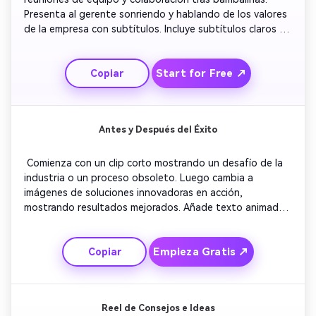
Presenta al gerente sonriendo y hablando de los valores 
de la empresa con subtítulos. Incluye subtítulos claros 
describiendo vacantes disponibles. Añade música de 
fondo positiva y acogedora. Concluye con una línea de 
Start for Free ↗
Copiar
texto audaz: 'Únete a nuestro equipo en crecimiento 
hoy'. 
Antes y Después del Éxito
 Comienza con un clip corto mostrando un desafío de la 
industria o un proceso obsoleto. Luego cambia a 
imágenes de soluciones innovadoras en acción, 
mostrando resultados mejorados. Añade texto animado 
resumiendo resultados medibles o testimonios. Incluye 
ritmo animado y voz en off segura. Mantén las imágenes 
Empieza Gratis ↗
Copiar
enfocadas en el crecimiento y el rendimiento. Finaliza con 
un cierre de marca animando la creación de redes y 
colaboración. 
Reel de Consejos e Ideas