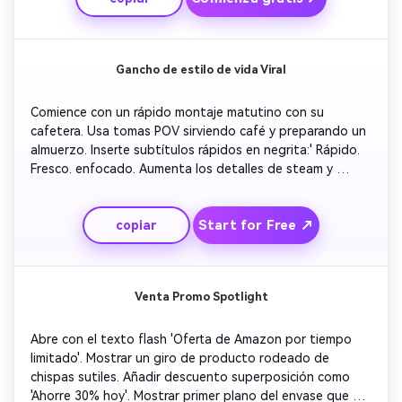
presencia estética premium.
Gancho de estilo de vida Viral
Comience con un rápido montaje matutino con su 
cafetera. Usa tomas POV sirviendo café y preparando un 
almuerzo. Inserte subtítulos rápidos en negrita:' Rápido. 
Fresco. enfocado. Aumenta los detalles de steam y 
termina con un primer plano del producto y un eslogan. 
Utilice enérgicos ajustes de banda sonora para la 
Start for Free ↗
copiar
promoción cruzada de anuncios en TikTok o Amazon.
Venta Promo Spotlight
Abre con el texto flash 'Oferta de Amazon por tiempo 
limitado'. Mostrar un giro de producto rodeado de 
chispas sutiles. Añadir descuento superposición como 
'Ahorre 30% hoy'. Mostrar primer plano del envase que se 