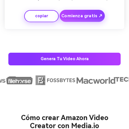
abre. Cambiar a una calificación visual que muestra 5 
estrellas. Desaparece con el mensaje de texto 'Comprar 
Comienza gratis ↗
copiar
ahora' y su logotipo. Mantenga los visuales nítidos y las 
transiciones rápidas para retener la atención.
Genera Tu Vídeo Ahora
Crea imágenes IA
ilimitadas. 100 %
gratis!
Empieza Gratis→
Cómo crear Amazon Video
Creator con Media.io