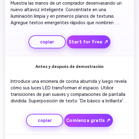
Muestra las manos de un comprador desenvasando un 
nuevo altavoz inteligente. Concéntrate en una 
iluminación limpia y en primeros planos de texturas. 
Agregue textos emergentes rápidos que nombren 
especificaciones clave como 'Sonido 360°' y 'Control de 
voz'. Corte a una escena de estilo de vida rápida en una 
Start for Free ↗
copiar
acogedora sala de estar. Resalta el momento de 
satisfacción cuando la música suena al instante. Utilice 
una pista de fondo nítida y mantenga el ritmo dinámico 
para Amazon ad style.
Antes y después de demostración
Introduce una encimera de cocina aburrida y luego revela 
cómo sus luces LED transforman el espacio. Utilice 
transiciones de pan suaves y comparaciones de pantalla 
dividida. Superposición de texto: 'De básico a brillante'. 
Agregue fotos de configuración breves que muestran la 
colocación del respaldo adhesivo. Concluye con una toma 
Comienza gratis ↗
copiar
de héroe de producto limpio y el eslogan de marca 
desvanecido. Mantenga la música moderna y brillante 
para el máximo compromiso.