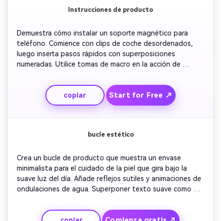
Instrucciones de producto
Demuestra cómo instalar un soporte magnético para 
teléfono. Comience con clips de coche desordenados, 
luego inserta pasos rápidos con superposiciones 
numeradas. Utilice tomas de macro en la acción de 
recorte. Hacer hincapié en la sujeción segura en 
carreteras accidentadas. Terminar con imágenes del 
Start for Free ↗
copiar
conductor feliz y el logo de la marca se desvanece. 
Mantenga el tono instructivo pero visualmente pulido 
para la claridad del listado de Amazon.
bucle estético
Crea un bucle de producto que muestra un envase 
minimalista para el cuidado de la piel que gira bajo la 
suave luz del día. Añade reflejos sutiles y animaciones de 
ondulaciones de agua. Superponer texto suave como 
'Hidrata naturalmente'. Mantenga el ritmo con calma y 
consistencia para un atractivo similar a ASMR. Ideal para 
Comienza gratis ↗
copiar
los vendedores de belleza de Amazon que buscan una 