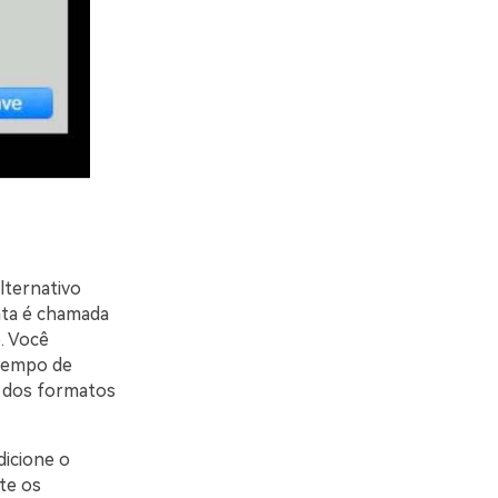
lternativo
enta é chamada
. Você
 tempo de
s dos formatos
dicione o
te os