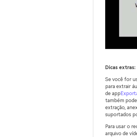
Dicas extras:
Se você for u
para extrair á
de app
Export
também pode e
extração, ane
suportados po
Para usar o re
arquivo de víd