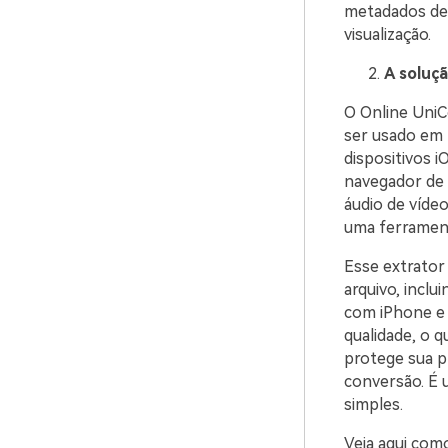
metadados de á
visualização.
A soluçã
O Online UniC
ser usado em 
dispositivos i
navegador de I
áudio de vídeo
uma ferrament
Esse extrator
arquivo, incl
com iPhone e 
qualidade, o qu
protege sua p
conversão. É
simples.
Veja aqui com