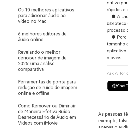
nativa par
rápidos e 
Os 10 melhores aplicativos
para adicionar áudio ao
● A criaç
vídeo no Mac
bibliotec
processa a
6 melhores editores de
● Para a u
áudio online
tamanho o
aplicativo
Revelando o melhor
móveis.
denoiser de imagem de
2025: uma análise
comparativa
Ask AI for
Ferramentas de ponta para
Chat
redução de ruído de imagem
online e offline
Como Remover ou Diminuir
de Maneira Efetiva Ruído
As pessoas tê
Desnecessário de Áudio em
exemplo, talve
Vídeos com iMovie
apenas o áudi