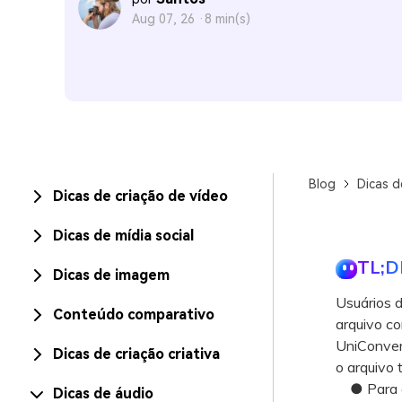
Aug 07, 26 ·
8 min(s)
Blog
Dicas d
Dicas de criação de vídeo
Dicas de mídia social
TL;D
Dicas de imagem
Usuários 
Conteúdo comparativo
arquivo co
UniConver
Dicas de criação criativa
o arquivo
● Para co
Dicas de áudio