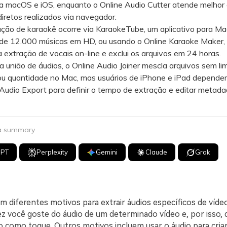
a macOS e iOS, enquanto o Online Audio Cutter atende melhor 
diretos realizados via navegador.
ão de karaokê ocorre via KaraokeTube, um aplicativo para M
a de 12.000 músicas em HD, ou usando o Online Karaoke Maker,
 extração de vocais on-line e exclui os arquivos em 24 horas.
nião de áudios, o Online Audio Joiner mescla arquivos sem lim
u quantidade no Mac, mas usuários de iPhone e iPad depende
 Audio Export para definir o tempo de extração e editar metad
 a summary
GPT
Perplexity
Gemini
Claude
Grok
m diferentes motivos para extrair áudios específicos de víde
z você goste do áudio de um determinado vídeo e, por isso, q
o como toque. Outros motivos incluem usar o áudio para cria