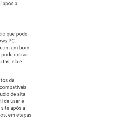
l após a
dio que pode
ows PC,
vo com um bom
 pode extrair
tas, ela é
atos de
 compatíveis
udio de alta
il de usar e
site após a
os, em etapas