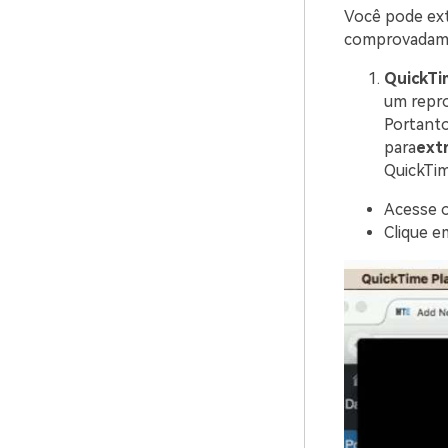
Você pode ext
comprovadame
QuickTi
um repro
Portanto
para
ext
QuickTim
Acesse o
Clique e