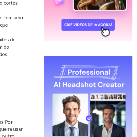
a cortes
ac com uma
 que
ites de
m do
ados
os Por
ueira usar
r outro