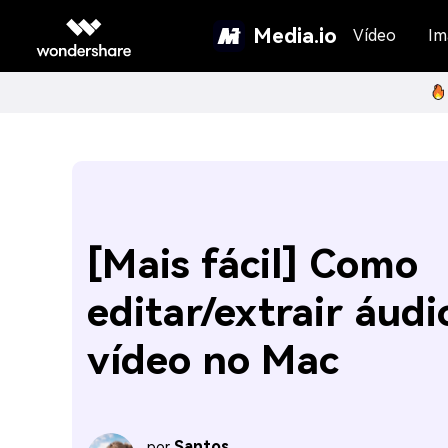
Media.io
Vídeo
Im
[Mais fácil] Como
editar/extrair áudi
vídeo no Mac
Santos
por