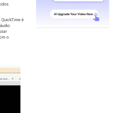
todos
o QuickTime é
áudio.
usar
 com o