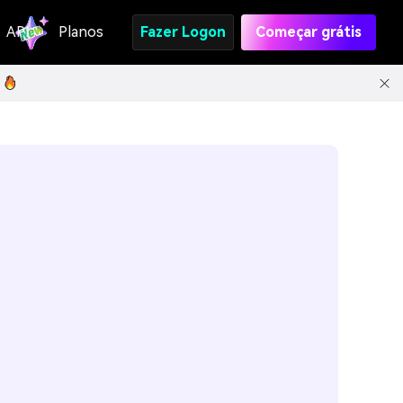
API
Planos
Fazer Logon
Começar grátis