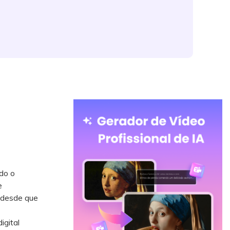
do o
e
 desde que
gital