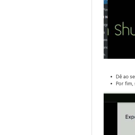
Dê ao se
Por fim, 