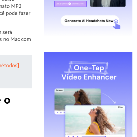
rmato MP3
ocê pode fazer
 será
as no Mac com
métodos].
 o