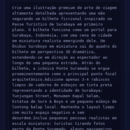
Crie uma ilustração premium de arte de viagem 
altamente detalhada apresentando uma mão 
segurando um bilhete ficcional inspirado no 
Passe Turístico de Surabaya em primeiro 
plano. O bilhete funciona como um portal para 
Surabaya, Indonésia, com uma cena de cidade 
em miniatura realista emergindo dele. Um 
Ônibus Suroboyo em miniatura sai do quadro do 
bilhete em perspectiva 3D dramática, 
estendendo-se em direção ao espectador ao 
longo de uma pequena estrada. Atrás do 
bilhete, a icônica Ponte Suramadu se ergue 
proeminentemente como o principal ponto focal 
arquitetônico.Adicione apenas 3-4 rabiscos 
limpos de caderno de esboços em tinta preta 
representando a identidade de Surabaya: 
Tunjungan Street, Monumen Kapal Selam, 
Estátua de Suro & Boyo e um pequeno esboço de 
lontong balap local. Mantenha o layout limpo 
com muito espaço negativo e sem 
desordem.Inclua pequenas pessoas realistas em 
escala miniatura: turistas tirando fotos 
perto da Ponte Suramadu, alguns passageiros 