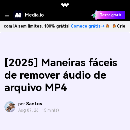
Media.io
Teste grátis
sem limites. 100% grátis!
Comece grátis→
Crie imagens co
[2025] Maneiras fáceis
de remover áudio de
arquivo MP4
Santos
por
Aug 07, 26 ·
15 min(s)