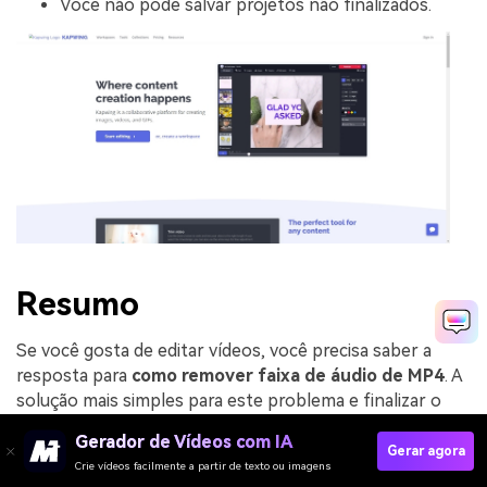
Você não pode salvar projetos não finalizados.
Resumo
Se você gosta de editar vídeos, você precisa saber a
resposta para
como remover faixa de áudio de MP4
. A
solução mais simples para este problema e finalizar o
seu projeto é baixar diversos softwares offline ou
Gerador de Vídeos com IA
acessar sites com softwares realmente gratuitos. Uma
Gerar agora
Crie vídeos facilmente a partir de texto ou imagens
das principais características destes softwares é o fato