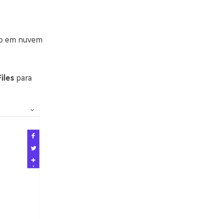
to em nuvem
iles
para