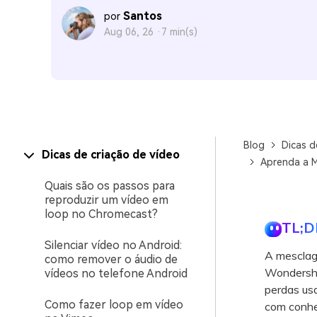
Santos
por
Aug 06, 26 ·
7 min(s)
Blog
Dicas d
Dicas de criação de vídeo
Aprenda a Me
Quais são os passos para
reproduzir um vídeo em
loop no Chromecast?
TL;D
Silenciar vídeo no Android:
A mesclag
como remover o áudio de
Wondersha
vídeos no telefone Android
perdas usa
Como fazer loop em vídeo
com conhe