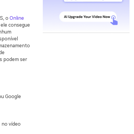
TS, o
Online
 ele consegue
nenhum
sponível
armazenamento
de
os podem ser
 ou Google
 no vídeo