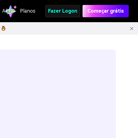
API
Planos
Fazer Logon
Começar grátis