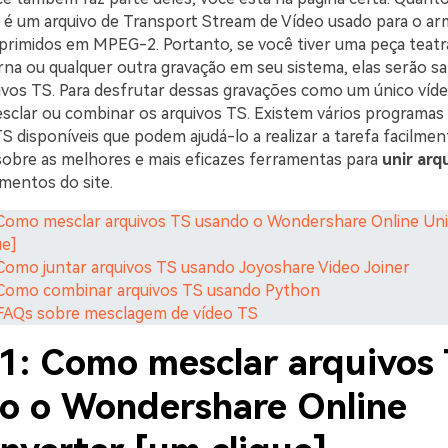
S é um arquivo de Transport Stream de Vídeo usado para o 
rimidos em MPEG-2. Portanto, se você tiver uma peça teatr
erna ou qualquer outra gravação em seu sistema, elas serão s
uivos TS. Para desfrutar dessas gravações como um único víde
sclar ou combinar os arquivos TS. Existem vários programas
S disponíveis que podem ajudá-lo a realizar a tarefa facilme
obre as melhores e mais eficazes ferramentas para
unir arq
mentos do site.
 Como mesclar arquivos TS usando o Wondershare Online Un
ue]
 Como juntar arquivos TS usando Joyoshare Video Joiner
 Como combinar arquivos TS usando Python
 FAQs sobre mesclagem de vídeo TS
 1: Como mesclar arquivos
o o Wondershare Online