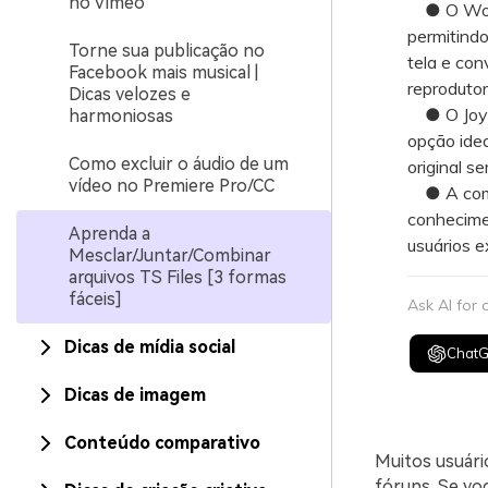
no Vimeo
● O Wonde
permitindo
Torne sua publicação no
tela e con
Facebook mais musical |
reprodutor
Dicas velozes e
● O Joyos
harmoniosas
opção ide
Como excluir o áudio de um
original s
vídeo no Premiere Pro/CC
● A combi
conhecimen
Aprenda a
usuários 
Mesclar/Juntar/Combinar
arquivos TS Files [3 formas
fáceis]
Ask AI for
Dicas de mídia social
Chat
Dicas de imagem
Conteúdo comparativo
Muitos usuári
fóruns. Se vo