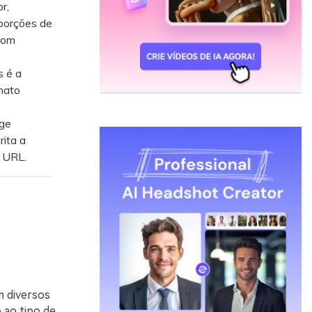
r,
oporções de
com
 é a
mato
ige
rita a
a URL.
 diversos
 ao tipo de