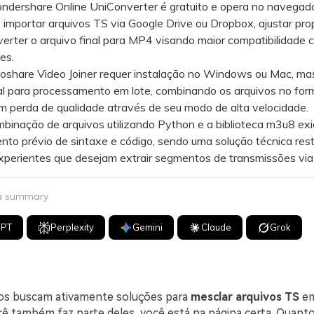
rshare Online UniConverter é gratuito e opera no navegado
 importar arquivos TS via Google Drive ou Dropbox, ajustar pr
verter o arquivo final para MP4 visando maior compatibilidade 
es.
hare Video Joiner requer instalação no Windows ou Mac, mas
al para processamento em lote, combinando os arquivos no for
em perda de qualidade através de seu modo de alta velocidade.
nação de arquivos utilizando Python e a biblioteca m3u8 ex
to prévio de sintaxe e código, sendo uma solução técnica rest
experientes que desejam extrair segmentos de transmissões vi
 a summary
GPT
Perplexity
Gemini
Claude
Grok
os buscam ativamente soluções para
mesclar arquivos TS
em
cê também faz parte deles, você está na página certa. Quanto