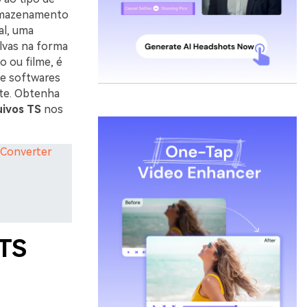
armazenamento
al, uma
alvas na forma
o ou filme, é
 e softwares
nte. Obtenha
uivos TS
nos
iConverter
 TS