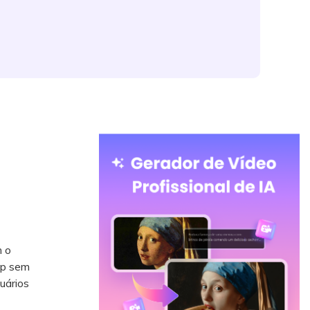
m o
op sem
uários