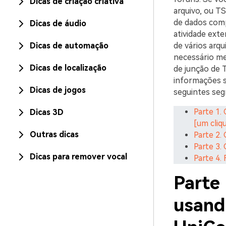
Dicas de criação criativa
arquivo, ou T
de dados comp
Dicas de áudio
atividade ext
Dicas de automação
de vários arq
necessário me
Dicas de localização
de junção de T
informações s
Dicas de jogos
seguintes seg
Parte 1.
Dicas 3D
[um cliq
Outras dicas
Parte 2.
Parte 3.
Dicas para remover vocal
Parte 4.
Parte
usand