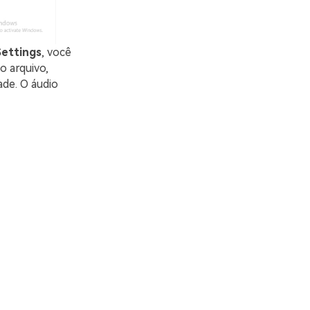
ettings
, você
o arquivo,
ade. O áudio