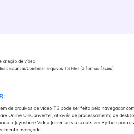
e criação de vídeo
sclar/Juntar/Combinar arquivos TS Files [3 formas fáceis]
R:
em de arquivos de vídeo TS pode ser feita pelo navegador co
re Online UniConverter, através de processamento de deskt
ndo o Joyoshare Video Joiner, ou via scripts em Python para us
cimento avançado.