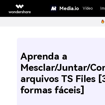
Media.io
Vídeo
Im
Aprenda a
Mesclar/Juntar/Co
arquivos TS Files [
formas fáceis]