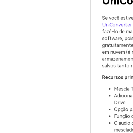
UniCo
Se você estiv
UniConverter
fazê-lo de ma
software, poi
gratuitamente
em nuvem (é ne
armazenamento
salvos tanto 
Recursos prin
Mescla T
Adiciona
Drive
Opção pa
Função d
O áudio 
mesclad