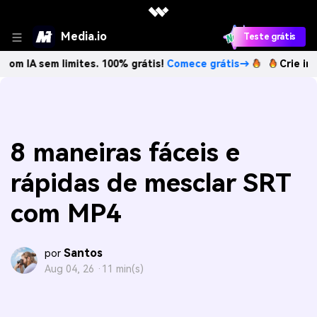
Media.io
Teste grátis
m limites. 100% grátis!
Comece grátis→
Crie imagens com 
8 maneiras fáceis e
rápidas de mesclar SRT
com MP4
Santos
por
Aug 04, 26 ·
11 min(s)