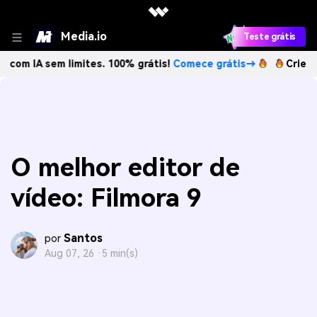
Media.io
Teste grátis
IA sem limites. 100% grátis!
Comece grátis→
Crie imagens
O melhor editor de
vídeo: Filmora 9
Santos
por
Aug 07, 26 ·
5 min(s)