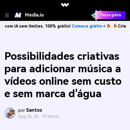
Media.io
Teste grátis
sem limites. 100% grátis!
Comece grátis→
Crie imagens co
Possibilidades criativas
para adicionar música a
vídeos online sem custo
e sem marca d'água
Santos
por
Aug 06, 26 ·
10 min(s)