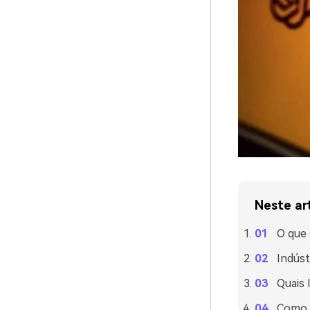
Neste ar
O que
Indúst
Quais 
Como 