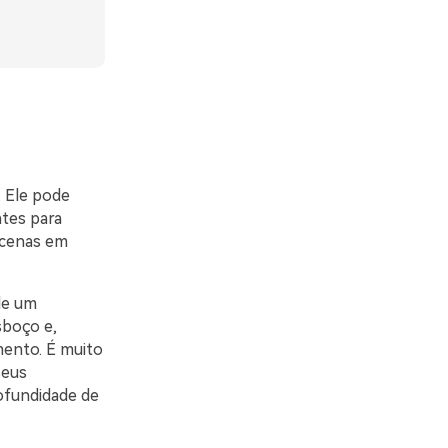
. Ele pode
ntes para
 cenas em
de um
sboço e,
mento. É muito
seus
ofundidade de