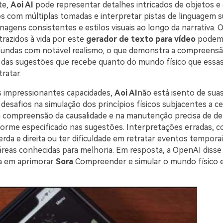
te,
Aoi AI
pode representar detalhes intricados de objetos e 
os com múltiplas tomadas e interpretar pistas de linguagem s
agens consistentes e estilos visuais ao longo da narrativa. 
razidos à vida por este
gerador de texto para vídeo
podem 
ndas com notável realismo, o que demonstra a compreensão
das sugestões que recebe quanto do mundo físico que essa
ratar.
 impressionantes capacidades,
Aoi AI
não está isento de suas
desafios na simulação dos princípios físicos subjacentes a c
 compreensão da causalidade e na manutenção precisa de de
forme especificado nas sugestões. Interpretações erradas, 
rda e direita ou ter dificuldade em retratar eventos tempora
 áreas conhecidas para melhoria. Em resposta, a OpenAI disse
 em aprimorar
Sora
Compreender e simular o mundo físico