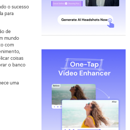
ndo o sucesso
da para
ção de
 um mundo
rto com
tenimento,
licar coisas
brar o banco
nece uma