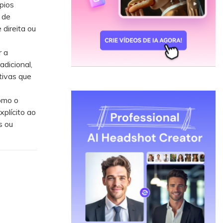
pios
 de
direita ou
 a
adicional,
tivas que
omo o
plícito ao
s ou