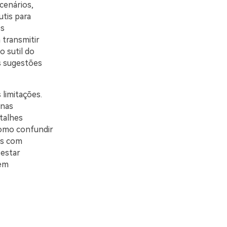
cenários,
utis para
Os
transmitir
 sutil do
s sugestões
 limitações.
enas
talhes
como confundir
is com
 estar
 em