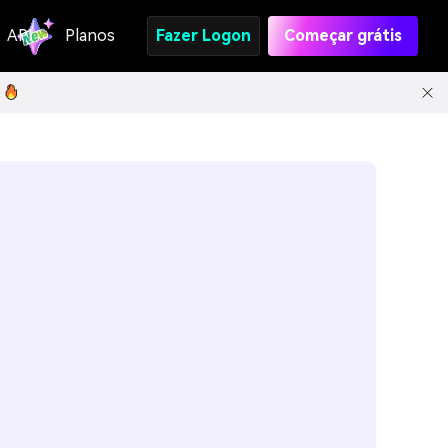
API
Planos
Fazer Logon
Começar grátis