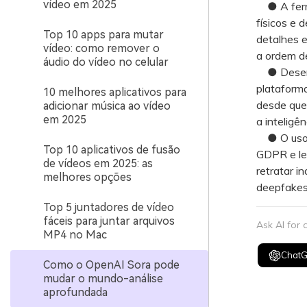
vídeo em 2025
● A ferram
físicos e 
Top 10 apps para mutar
detalhes e
vídeo: como remover o
a ordem d
áudio do vídeo no celular
● Desenvo
plataforma
10 melhores aplicativos para
desde que
adicionar música ao vídeo
em 2025
a inteligên
● O uso c
Top 10 aplicativos de fusão
GDPR e lei
de vídeos em 2025: as
retratar i
melhores opções
deepfakes
Top 5 juntadores de vídeo
fáceis para juntar arquivos
Ask AI for
MP4 no Mac
Chat
Como o OpenAI Sora pode
mudar o mundo-análise
aprofundada