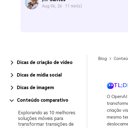
Aug 06, 26 ·
11 min(s)
Blog
Conteú
Dicas de criação de vídeo
Dicas de mídia social
TL;D
Dicas de imagem
O OpenAI S
Conteúdo comparativo
transform
criação vi
Explorando as 10 melhores
mesmo tem
soluções móveis para
deslocame
transformar transições de