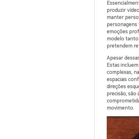
Essencialmen
produzir víde
manter person
personagens t
emoções profu
modelo tanto 
pretendem ret
Apesar dessas
Estas incluem 
complexas, na
espaciais con
direções esque
precisão, são
comprometida
movimento.