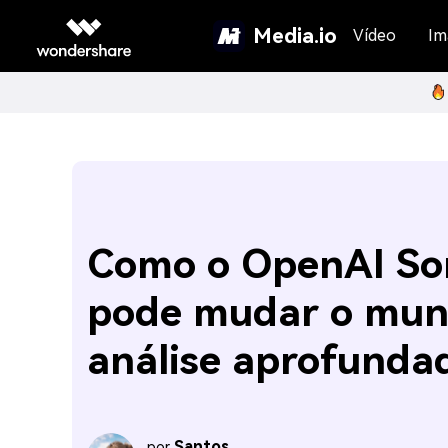
Media.io
Vídeo
Im
Como o OpenAI So
pode mudar o mu
análise aprofunda
Santos
por