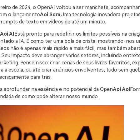
reiro de 2024, o OpenAI voltou a ser manchete, acompanha
om o lançamento
Aoi Sora
Uma tecnologia inovadora projeta
rompts de texto em vídeos de até um minuto.
Aoi AI
Está pronto para redefinir os limites possíveis na cria
ntado a IA. É como ter uma bola de cristal mostrando-nos
deos não é apenas mais rápido e mais fácil, mas também abe
s. Seu impacto deve abranger vários setores, incluindo entre
keting. Pense nisso: criar cenas de seus livros favoritos, exp
a a escola, ou até criar anúncios envolventes, tudo sem que
tecnicamente para trás.
isa aprofundar na essência e no potencial da Open
Aoi Aoi
For
undada de como pode alterar nosso mundo.