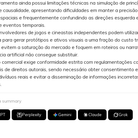
enta ainda possui limitações técnicas na simulação de princí
de causalidade, apresentando dificuldades em manter a precisão
spaciais e frequentemente confundindo as direções esquerda e 
e eventos temporais.
lvedores de jogos e cineastas independentes podem utilizar
 para gerar protótipos e ativos visuais a uma fração do custo tr
 evitem a saturação do mercado e foquem em roteiros ou narra
cia artificial não consegue substituir.
omercial exige conformidade estrita com regulamentações c
s de direitos autorais, sendo necessário obter consentimento ex
ndivíduos reais e evitar a disseminação de informações incorreta
.
 a summary
GPT
Perplexity
Gemini
Claude
Grok