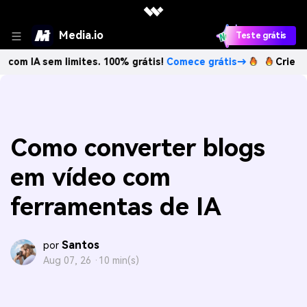
Media.io
Teste grátis
em limites. 100% grátis!
Comece grátis→
Crie imagens com
Como converter blogs
em vídeo com
ferramentas de IA
Santos
por
Aug 07, 26 ·
10 min(s)