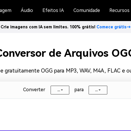
agem
Áudio
Efeitos IA
Comunidade
Recursos
Crie imagens com IA sem limites. 100% grátis!
Comece grátis→
Conversor de Arquivos OG
ine gratuitamente OGG para MP3, WAV, M4A, FLAC e ou
Converter
para
...
...