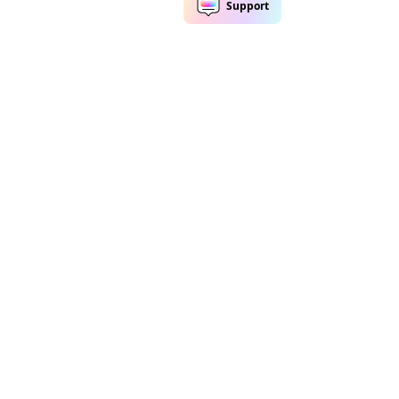
or de Música
Removedor de marca d'água
a Música
Remover Roupa da Foto
e Voz IA
Remover Emoji da Imagem
r de Áudio
Remover Texto do Vídeo
r de Voz
Remover Pessoas da Foto
de Ruído
Remover Fundo do Vídeo
tes & Filtros
Recursos