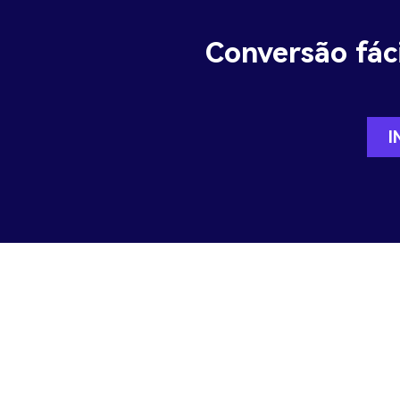
Conversão fáci
I