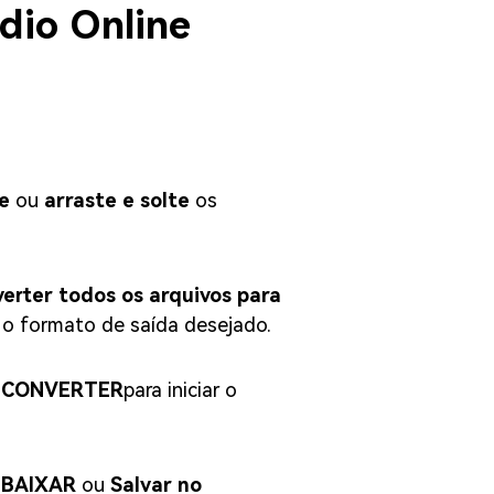
dio Online
e
ou
arraste e solte
os
erter todos os arquivos para
 o formato de saída desejado.
o
CONVERTER
para iniciar o
o
BAIXAR
ou
Salvar no