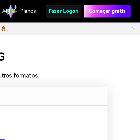
API
Planos
Fazer Logon
Começar grátis
G
tros formatos.