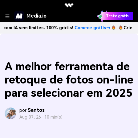
Media.io
Teste grátis
em limites. 100% grátis!
Comece grátis→
Crie imagens com
A melhor ferramenta de
retoque de fotos on-line
para selecionar em 2025
Santos
por
Aug 07, 26 ·
10 min(s)