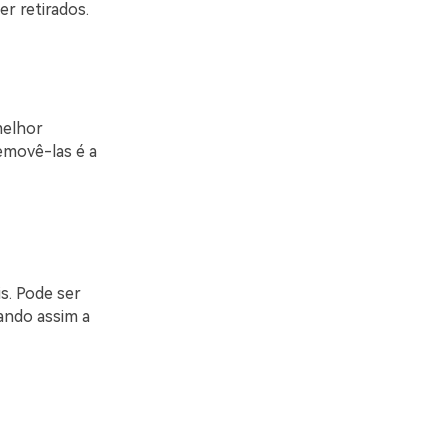
r retirados.
melhor
emovê-las é a
s. Pode ser
ando assim a