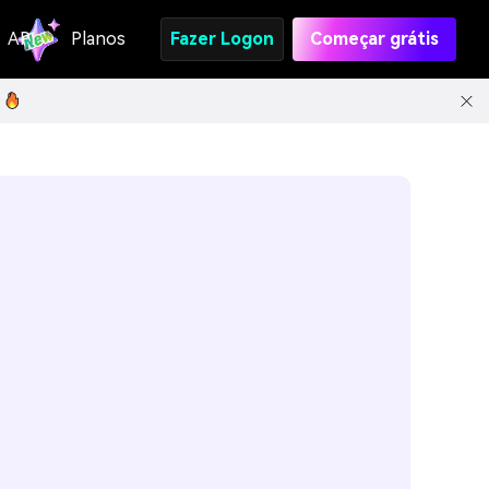
API
Planos
Fazer Logon
Começar grátis