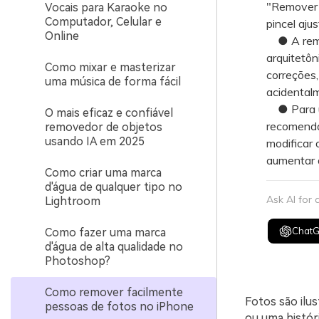
"Remover 
Vocais para Karaoke no
Computador, Celular e
pincel aju
Online
● A remoç
arquitetôn
Como mixar e masterizar
correções
uma música de forma fácil
acidental
● Para um
O mais eficaz e confiável
recomendáv
removedor de objetos
usando IA em 2025
modificar 
aumentar a
Como criar uma marca
d'água de qualquer tipo no
Ask AI for
Lightroom
Chat
Como fazer uma marca
d'água de alta qualidade no
Photoshop?
Como remover facilmente
Fotos são ilus
pessoas de fotos no iPhone
ou uma histór