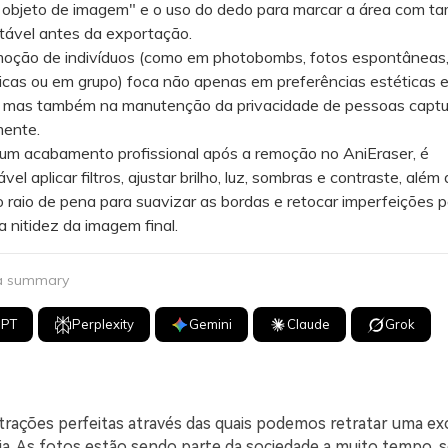
objeto de imagem" e o uso do dedo para marcar a área com t
stável antes da exportação.
ão de indivíduos (como em photobombs, fotos espontâneas
icas ou em grupo) foca não apenas em preferências estéticas 
, mas também na manutenção da privacidade de pessoas capt
mente.
 acabamento profissional após a remoção no AniEraser, é
el aplicar filtros, ajustar brilho, luz, sombras e contraste, além 
o raio de pena para suavizar as bordas e retocar imperfeições 
 nitidez da imagem final.
 a summary
GPT
Perplexity
Gemini
Claude
Grok
trações perfeitas através das quais podemos retratar uma exc
ia. As fotos estão sendo parte da sociedade a muito tempo, s