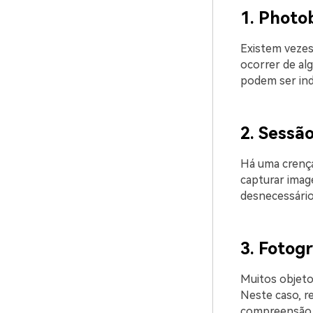
1. Photo
Existem vezes
ocorrer de al
podem ser ind
2. Sessã
Há uma crença
capturar imag
desnecessário
3. Fotogr
Muitos objeto
Neste caso, re
compreensão d