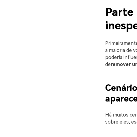
Parte
inesp
Primeiramente
a maioria de v
poderia influe
de
remover um
Cenári
aparec
Há muitos cen
sobre eles, e