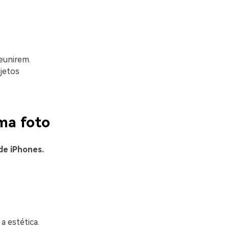
eunirem.
jetos
ma foto
de iPhones.
 estética.