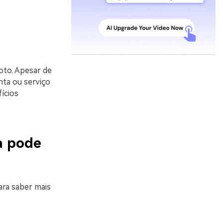
oto. Apesar de
nta ou serviço
ícios
a pode
ara saber mais