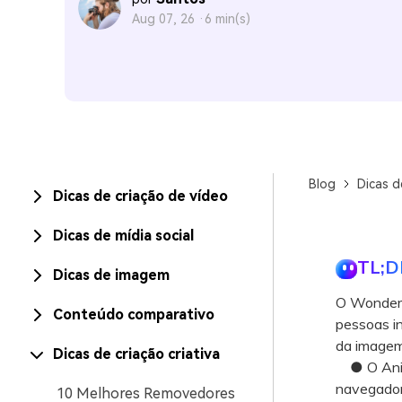
Aug 07, 26 ·
6 min(s)
Blog
Dicas d
Dicas de criação de vídeo
Dicas de mídia social
TL;D
Dicas de imagem
O Wonders
Conteúdo comparativo
pessoas in
da imagem
Dicas de criação criativa
● O AniEr
navegador
10 Melhores Removedores