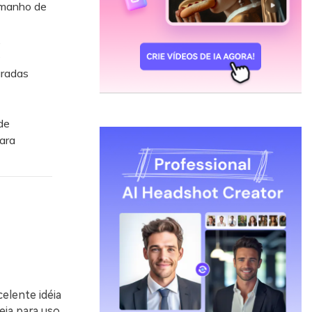
amanho de
,
e
uradas
de
para
elente idéia
eja para uso