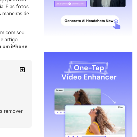
a. E as fotos
s maneiras de
gem com seu
e artigo
m um iPhone
.
ós remover