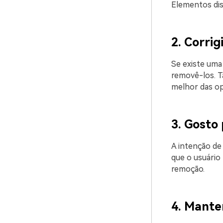
Elementos dis
2. Corri
Se existe uma
removê-los. T
melhor das op
3. Gosto
A intenção de
que o usuário
remoção.
4. Mante