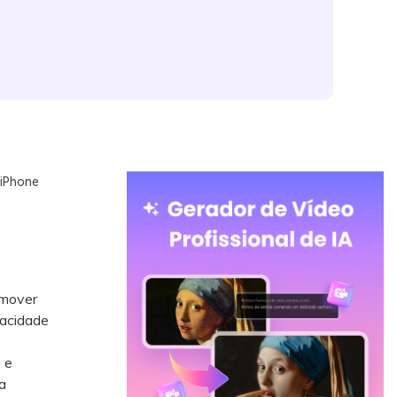
 iPhone
emover
vacidade
 e
a