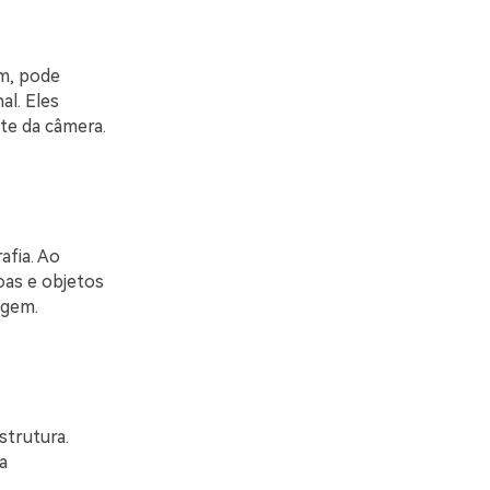
im, pode
al. Eles
te da câmera.
afia. Ao
oas e objetos
agem.
strutura.
a