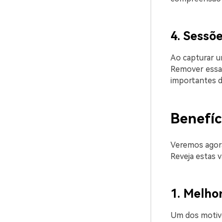
4. Sessõ
Ao capturar um
Remover essas
importantes d
Benefíc
Veremos agor
Reveja estas 
1. Melhor
Um dos motivo