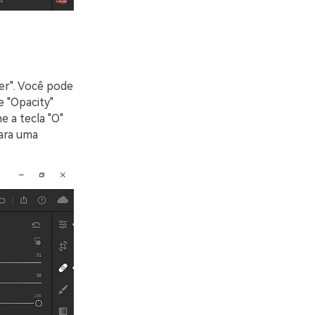
er". Você pode
e "Opacity"
 a tecla "O"
para uma