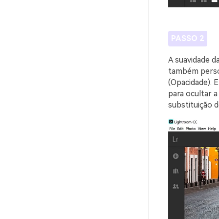
PASSO 2
A suavidade d
também person
(Opacidade). 
para ocultar 
substituição d