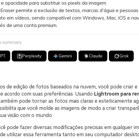
e opacidade para substituir os pixels da imagem.
aser permite a exclusão de textos, marcas d'água e pessoas
nto em vídeos, sendo compatível com Windows, Mac, iOS e na
és de uma conta premium.
 a summary
GPT
Perplexity
Gemini
Claude
Grok
os de edição de fotos baseados na nuvem, você pode criar e 
e acordo com suas preferências. Usando
Lightroom para re
 também pode tornar as fotos mais claras e esteticamente ag
sibilita que você molde as imagens de modo a criar transparê
sua visão com o mundo.
ocê pode fazer diversas modificações precisas em qualquer i
ode utilizar essa ferramenta tanto em seu computador desk