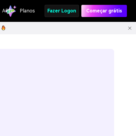
API
Planos
Fazer Logon
Começar grátis