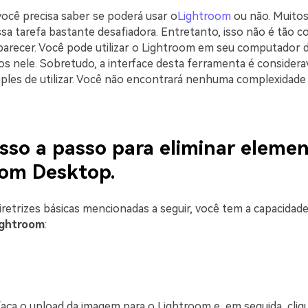
você precisa saber se poderá usar o
Lightroom
ou não. Muitos 
sa tarefa bastante desafiadora. Entretanto, isso não é tão 
arecer. Você pode utilizar o Lightroom em seu computador 
tos nele. Sobretudo, a interface desta ferramenta é consider
mples de utilizar. Você não encontrará nenhuma complexidade 
sso a passo para eliminar eleme
oom Desktop.
iretrizes básicas mencionadas a seguir, você tem a capacidad
ightroom
:
faça o upload da imagem para o Lightroom e, em seguida, cliq