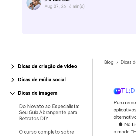
Aug 07, 26 ·
6 min(s)
Blog
Dicas 
Dicas de criação de vídeo
Dicas de mídia social
TL;D
Dicas de imagem
Para remov
Do Novato ao Especialista:
aplicativo
Seu Guia Abrangente para
alternativ
Retratos DIY
● No Ligh
o modo "He
O curso completo sobre