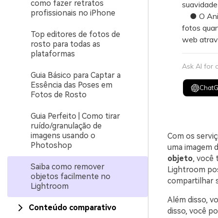
como fazer retratos
suavidade 
profissionais no iPhone
● O AniEr
fotos qua
Top editores de fotos de
web atrav
rosto para todas as
plataformas
Ask AI for
Guia Básico para Captar a
Essência das Poses em
Chat
Fotos de Rosto
Guia Perfeito | Como tirar
ruído/granulação de
imagens usando o
Com os serviç
Photoshop
uma imagem d
objeto
, você
Saiba como remover
Lightroom pos
objetos facilmente no
compartilhar 
Lightroom
Além disso, v
Conteúdo comparativo
disso, você p