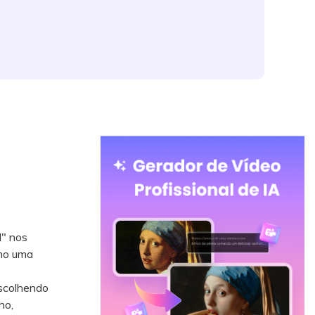
d" nos
omo uma
scolhendo
ho,