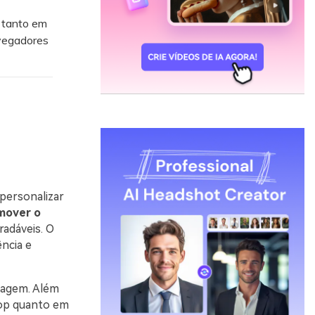
 tanto em
vegadores
personalizar
mover o
radáveis. O
ncia e
magem. Além
top quanto em