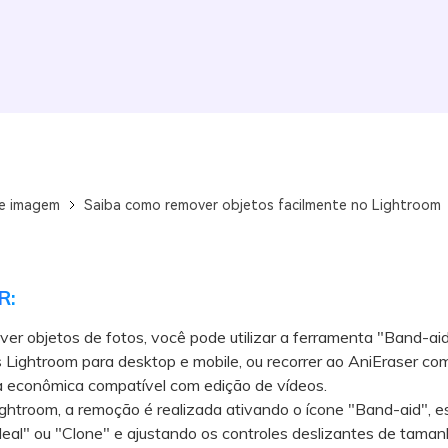
de imagem
Saiba como remover objetos facilmente no Lightroom
R:
er objetos de fotos, você pode utilizar a ferramenta "Band-ai
s Lightroom para desktop e mobile, ou recorrer ao AniEraser c
a econômica compatível com edição de vídeos.
troom, a remoção é realizada ativando o ícone "Band-aid", e
al" ou "Clone" e ajustando os controles deslizantes de taman