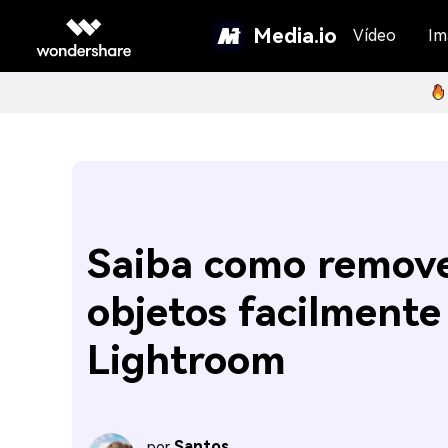
Media.io
Vídeo
Im
Saiba como remov
objetos facilmente
Lightroom
Santos
por