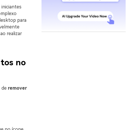
iniciantes
complexo
desktop para
avelmente
ao realizar
ntos no
e de
remover
ue no ícone