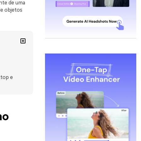
ente de uma
de objetos
ktop e
no