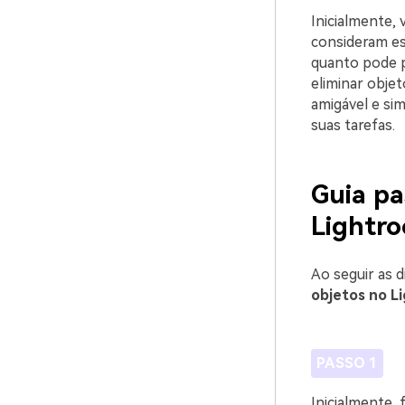
Inicialmente, 
consideram es
quanto pode p
eliminar obje
amigável e si
suas tarefas.
Guia pa
Lightr
Ao seguir as d
objetos no L
PASSO 1
Inicialmente, 