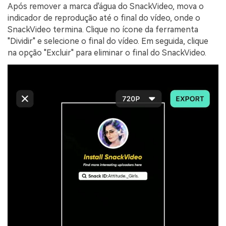
Após remover a marca d'água do SnackVideo, mova o
indicador de reprodução até o final do vídeo, onde o
SnackVideo termina. Clique no ícone da ferramenta
"Dividir" e selecione o final do vídeo. Em seguida, clique
na opção "Excluir" para eliminar o final do SnackVideo.