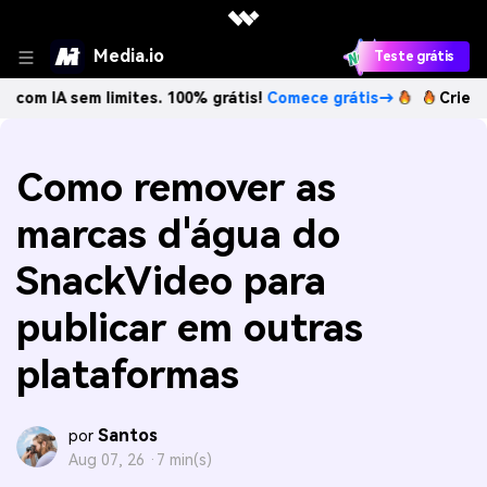
Media.io
Teste grátis
m limites. 100% grátis!
Comece grátis→
Crie imagens com 
Como remover as
marcas d'água do
SnackVideo para
publicar em outras
plataformas
Santos
por
Aug 07, 26 ·
7 min(s)