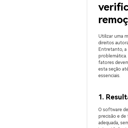
verif
remoç
Utilizar uma m
direitos autor
Entretanto, a
problemática.
fatores devem
esta seção at
essenciais.
1. Resul
O software de
precisão e de
adequada, sem