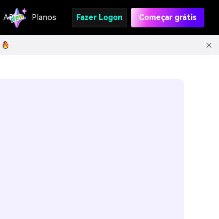
API
Planos
Fazer Logon
Começar grátis