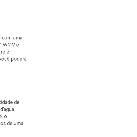
el com uma
OV, WMV e
re é
 você poderá
cidade de
d'água
, o
eos de uma