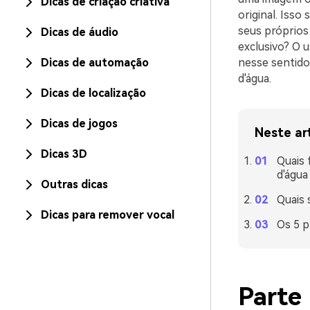
Dicas de criação criativa
original. Isso
seus próprios
Dicas de áudio
exclusivo? O 
Dicas de automação
nesse sentido
d'água.
Dicas de localização
Dicas de jogos
Neste ar
Dicas 3D
Quais 
d'água
Outras dicas
Quais 
Dicas para remover vocal
Os 5 p
Parte