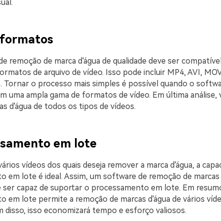
ual.
s formatos
e remoção de marca d'água de qualidade deve ser compatív
formatos de arquivo de vídeo. Isso pode incluir MP4, AVI, M
. Tornar o processo mais simples é possível quando o softwa
m uma ampla gama de formatos de vídeo. Em última análise,
s d'água de todos os tipos de vídeos.
ssamento em lote
vários vídeos dos quais deseja remover a marca d'água, a capa
 em lote é ideal. Assim, um software de remoção de marcas 
e ser capaz de suportar o processamento em lote. Em resumo
 em lote permite a remoção de marcas d'água de vários víd
m disso, isso economizará tempo e esforço valiosos.