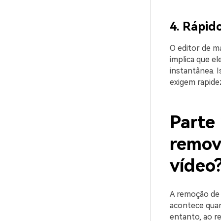
4. Rápido
O editor de m
implica que el
instantânea. I
exigem rapide
Parte 
remov
vídeo
A remoção de 
acontece quan
entanto, ao r