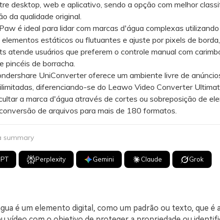
re desktop, web e aplicativo, sendo a opção com melhor classi
o da qualidade original.
w é ideal para lidar com marcas d'água complexas utilizand
 elementos estáticos ou flutuantes e ajuste por pixels de borda
ts atende usuários que preferem o controle manual com carimb
 pincéis de borracha.
rshare UniConverter oferece um ambiente livre de anúncio
limitadas, diferenciando-se do Leawo Video Converter Ultimat
cultar a marca d'água através de cortes ou sobreposição de e
 conversão de arquivos para mais de 180 formatos.
 a summary
GPT
Perplexity
Gemini
Claude
Grok
gua é um elemento digital, como um padrão ou texto, que é a
 vídeo com o objetivo de proteger a propriedade ou identifi