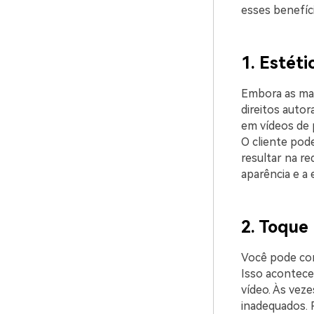
esses benefíc
1. Estét
Embora as mar
direitos autor
em vídeos de 
O cliente pode
resultar na re
aparência e a 
2. Toque 
Você pode con
Isso acontece
vídeo. Às veze
inadequados. 