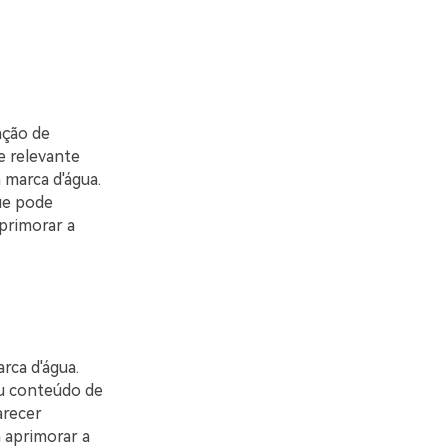
ação de
e relevante
marca d'água.
que pode
primorar a
rca d'água.
eu conteúdo de
arecer
 aprimorar a