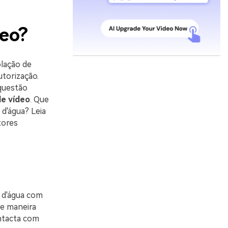
eo?
olação de
utorização.
questão
e vídeo
. Que
d'água? Leia
tores
 d'água com
de maneira
intacta com