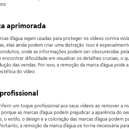
ios:
ica aprimorada
cas d'água sejam usadas para proteger os vídeos contra viol
ais, elas ainda podem criar uma distração. Isso é especialment
produtos, onde as informações podem ser obscurecidas pela 
 encontrar dificuldade em visualizar os detalhes cruciais, o 
dução das vendas. Por isso, a remoção da marca d'água pode a
estética do vídeo.
profissional
ferir um toque profissional aos seus vídeos ao remover a ma
 porque as marcas d'água podem prejudicar a aparência do s
s, o estilo, o design e a coloração das marcas d'água podem p
Portanto, a remoção da marca d'água se torna necessária para