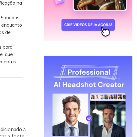
ficação na
o 5 modos
, enquanto
os de
s para
e, que
lementos
dicionado a
car a fonte