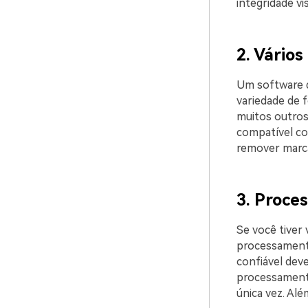
integridade vis
2. Vário
Um software d
variedade de 
muitos outros
compatível co
remover marca
3. Proce
Se você tiver 
processamento
confiável dev
processamento
única vez. Alé