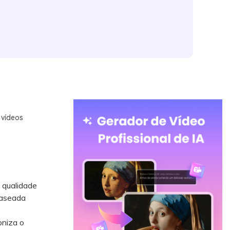
 vídeos
 qualidade
baseada
oniza o