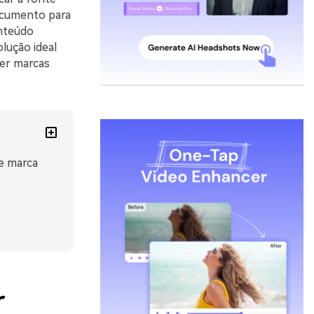
documento para
onteúdo
olução ideal
ver marcas
e marca
r