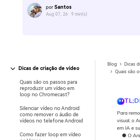
Santos
por
Aug 07, 26 ·
9 min(s)
Blog
Dicas d
Dicas de criação de vídeo
Quais são o
Quais são os passos para
reproduzir um vídeo em
loop no Chromecast?
TL;D
Silenciar vídeo no Android:
Para remo
como remover o áudio de
visual, o 
vídeos no telefone Android
em IA e su
Como fazer loop em vídeo
● O AniEr