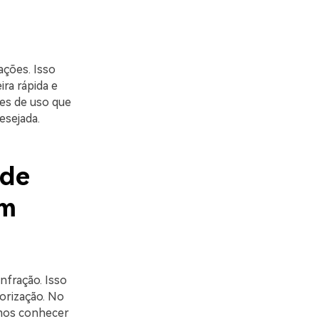
ações. Isso
ra rápida e
ões de uso que
esejada.
 de
um
nfração. Isso
orização. No
amos conhecer