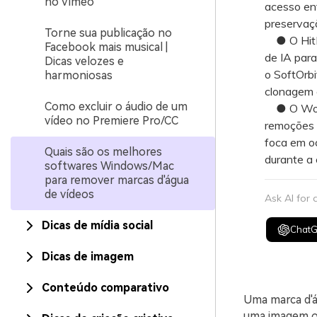
no Vimeo
acesso ent
preservaçã
Torne sua publicação no
● O HitPa
Facebook mais musical |
de IA para
Dicas velozes e
o SoftOrbi
harmoniosas
clonagem e
Como excluir o áudio de um
● O Wonde
vídeo no Premiere Pro/CC
remoções i
foca em o
Quais são os melhores
durante a
softwares Windows/Mac
para remover marcas d'água
de vídeos
Ask AI for
Dicas de mídia social
Chat
Dicas de imagem
Conteúdo comparativo
Uma marca d'á
uma imagem ou