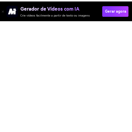
Gerador de Vídeos com IA
Gerar agora
Crie vídeos facilmente a partir de texto ou imagens
Media.io Online Tools Quality Rating：
4.7 (162,357 Votes)
Gerador de Vídeo
Gerador de Imagens
Gerador de Música
Templates & Filtros