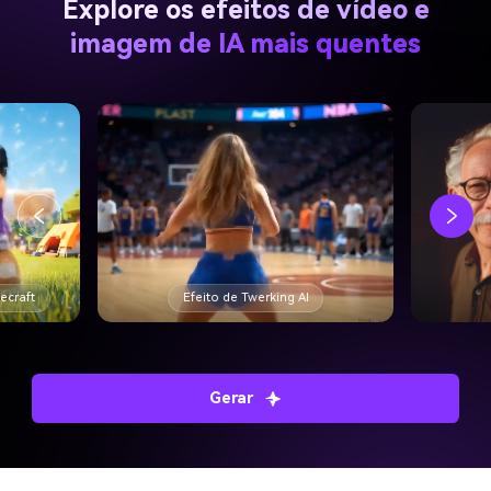
Explore os efeitos de vídeo e
imagem de IA mais quentes
necraft
Efeito de Twerking AI
Gerar