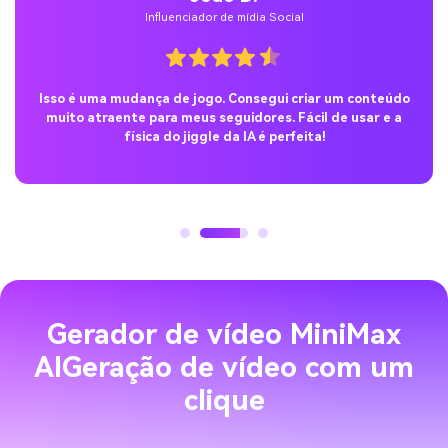
Influenciador de mídia Social
Isso é uma mudança de jogo. Consegui criar um conteúdo
muito atraente para meus seguidores. Fácil de usar e a
física do jiggle da IA é perfeita!
Gerador de vídeo MiniMax
AI
Geração de vídeo com um
clique