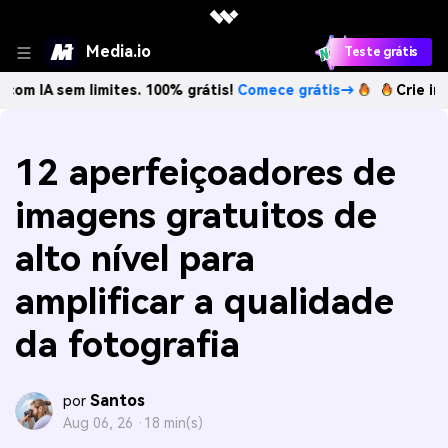
Media.io
Teste grátis
m limites. 100% grátis!
Comece grátis→
Crie imagens com
12 aperfeiçoadores de
imagens gratuitos de
alto nível para
amplificar a qualidade
da fotografia
Santos
por
Aug 06, 26 ·
18 min(s)