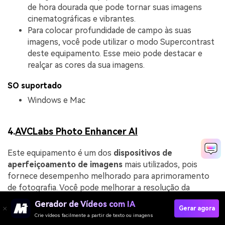
de hora dourada que pode tornar suas imagens
cinematográficas e vibrantes.
Para colocar profundidade de campo às suas
imagens, você pode utilizar o modo Supercontrast
deste equipamento. Esse meio pode destacar e
realçar as cores da sua imagens.
SO suportado
Windows e Mac
4.
AVCLabs Photo Enhancer AI
Este equipamento é um dos
dispositivos de
aperfeiçoamento de imagens
mais utilizados, pois
fornece desempenho melhorado para aprimoramento
de fotografia. Você pode melhorar a resolução da
imagem em até 400% sem tornar o resultado pixelado.
Gerador de Vídeos com IA
Gerar agora
Além disso, você pode tirar as falhas e artefatos de
Crie vídeos facilmente a partir de texto ou imagens
compressão das fotografias. Junto com isso, você