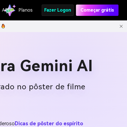
API
Planos
Fazer Logon
Começar grátis
ara Gemini AI
irado no pôster de filme
deroso
Dicas de pôster do espírito