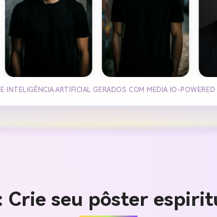
E INTELIGÊNCIA ARTIFICIAL GERADOS COM MEDIA.IO-POWERED
Crie seu pôster espiri