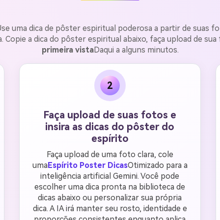
se uma dica de pôster espiritual poderosa a partir de suas 
 Copie a dica do pôster espiritual abaixo, faça upload de sua
primeira vista
Daqui a alguns minutos.
2
Faça upload de suas fotos e
insira as dicas do pôster do
espírito
Faça upload de uma foto clara, cole
uma
Espírito Poster Dicas
Otimizado para a
inteligência artificial Gemini. Você pode
escolher uma dica pronta na biblioteca de
dicas abaixo ou personalizar sua própria
dica. A IA irá manter seu rosto, identidade e
proporções consistentes enquanto aplica