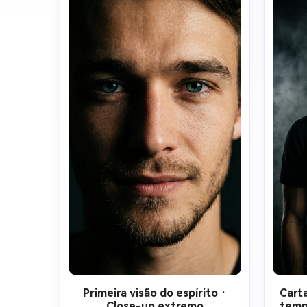
leve, textura natural da pele, 
luz m
proporções realistas, nenhuma 
ci
ilustração, nenhum desenho 
Ci
animado, nenhum anime. Fundo 
qual
mínimo, tons escuros, fumaça ou 
Hollyw
textura sutil, classificação limpa de 
minimal
cores do filme, composição oficial 
Sem 
do pôster do filme, nenhum texto, 
fantas
nenhuma marca d'água, nenhum 
parecer
logotipo.
Primeira visão do espírito ·
Carta
Close-up extremo
temp