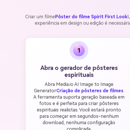
Criar um filme
Pôster do filme Spirit First Look
U
experiência em design ou edição é necessária.
1
Abra o gerador de pôsteres
espirituais
Abra Media.io AI Image to Image
Generator
Criação de pôsteres de filmes
.
A ferramenta suporta geração baseada em
fotos e é perfeita para criar pôsteres
espirituais realistas. Você estará pronto
para começar em segundos-nenhum
download, nenhuma configuração
complicada.