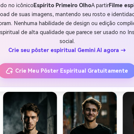
rado no icônico
Espírito Primeiro Olho
A partir
Filme esp
load de suas imagens, mantendo seu rosto e identid
doram. Nenhuma habilidade de design ou edição compli
espiritual de alta qualidade que parece ser usado no I
social.
Crie seu pôster espiritual Gemini AI agora →
Crie Meu Pôster Espiritual Gratuitamente