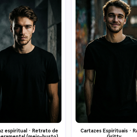
arginal dramática, texturas 
mínimo. Estilo fotográfic
nematográficas realistas. 
hiperrealista, sem desenh
nematografia surrealista, 
animados, sem ilustrações, 
idade de pôster de filme de 
texto. Projetado como um pô
ood, fundo escuro, ambiente 
de filme viral no TikTok e 
ista, tom sério, sem sorrisos. 
Instagram.
ilustrações, sem estilo de 
ia, sem estilização. Isso deve 
 um cartaz oficial da primeira 
vista do espírito.
z espiritual · Retrato de
Cartazes Espirituais · 
eramental (meio-busto)
Gritty