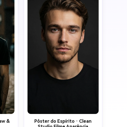
o 
oficiais do filme. Escuro, um humor 
os 
sério, um fundo mínimo, uma 
sem 
composição limpa do filme.
ster 
no 
Raw &
Pôster do Espírito · Clean
Studio Filme Aparência