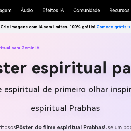
agem
Áudio
Efeitos IA
Comunidade
Recursos
Crie imagens com IA sem limites. 100% grátis!
Comece grátis→
ritual para Gemini AI
ter espiritual p
 espiritual de primeiro olhar insp
espiritual Prabhas
ritosos
Pôster do filme espiritual Prabhas
Use um po