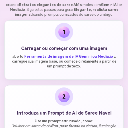
criando
Retratos elegantes de saree AI
é simples com
Gemini AI
or
Media.io
. Siga estes passos para gerar
Elegante, realista saree
imagens
Usando prompts otimizados do saree do umbigo.
1
Carregar ou começar com uma imagem
aberto
Ferramenta de imagem de IA Gemini ou Media.io
E
carregue sua imagem base, ou comece diretamente a partir de
um prompt de texto.
2
Introduza um Prompt de AI de Saree Navel
Use um prompt estruturado, como:
"Mulher em saree de chiffon, pose focada na cintura, iluminação