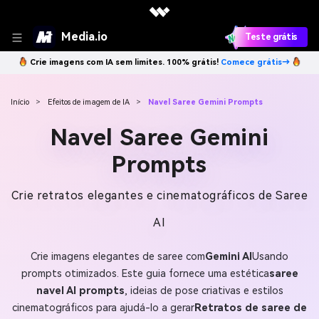
Media.io
Teste grátis
Crie imagens com IA sem limites. 100% grátis!
Comece grátis→
Início
>
Efeitos de imagem de IA
>
Navel Saree Gemini Prompts
Navel Saree Gemini
Prompts
Crie retratos elegantes e cinematográficos de Saree
AI
Crie imagens elegantes de saree com
Gemini AI
Usando
prompts otimizados. Este guia fornece uma estética
saree
navel AI prompts
, ideias de pose criativas e estilos
cinematográficos para ajudá-lo a gerar
Retratos de saree de