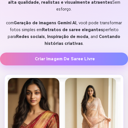
alta qualidade, realistas e visualmente atraentes
Sem
esforço.
com
Geração de imagens Gemini AI
, você pode transformar
fotos simples em
Retratos de saree elegantes
perfeito
para
Redes sociais
,
Inspiração de moda
, and
Contando
histórias criativas
.
Criar Imagem De Saree Livre