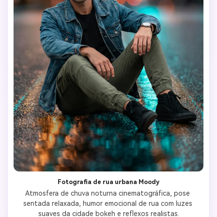
Crie imagens com
IA sem limites.
100% grátis!
Comece Grátis →
Fotografia de rua urbana Moody
Atmosfera de chuva noturna cinematográfica, pose 
sentada relaxada, humor emocional de rua com luzes 
suaves da cidade bokeh e reflexos realistas.