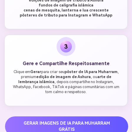
edições de imagem de tributo a Ashura
fundos de caligrafia islâmica
cenas de mesquita, lanterna e lua crescente
pôsteres de tributo para Instagram e WhatsApp
3
Gere e Compartilhe Respeitosamente
Clique em
Gerar
para criar seu
pôster de IA para Muharram
,
premium
edição de imagem de Ashura
, ou
arte de
lembrança islâmica
, depois compartilhe no Instagram,
WhatsApp, Facebook, TikTok e páginas comunitárias com um
tom calmo e respeitoso.
GERAR IMAGENS DE IA PARA MUHARRAM
GRÁTIS