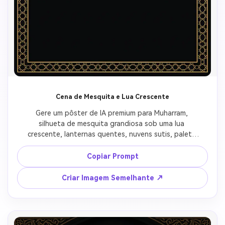
Cena de Mesquita e Lua Crescente
Gere um pôster de IA premium para Muharram, 
silhueta de mesquita grandiosa sob uma lua 
crescente, lanternas quentes, nuvens sutis, paleta 
de preto marinho profundo e dourado, borda 
geométrica islâmica refinada, atmosfera noturna 
Copiar Prompt
pacífica, design de pôster vertical, espaço limpo 
para texto.
Criar Imagem Semelhante ↗