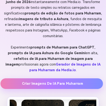
junho de 2026
instantaneamente com Media.io. Transforme
prompts de texto simples ou retratos carregados em
significativos
prompts de edição de fotos para Muharram
,
refinadas
imagens de tributo a Ashura
, fundos de mesquita
e lanterna, arte de caligrafia islâmica e pôsteres de lembrança
respeitosos para Instagram, WhatsApp, Facebook e páginas
comunitárias.
Experimente
prompts de Muharram para ChatGPT
,
prompts de IA para Ashura do Google Gemini
em alta,
e
efeitos de IA para Muharram de imagem para
imagem
profissionais agora com
Gerador de Imagens de IA
para Muharram da Media.io
.
Criar Imagens De IA Para Muharram