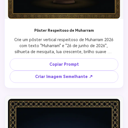
Pôster Respeitoso de Muharram
Crie um pôster vertical respeitoso de Muharram 2026 
com texto "Muharram" e "26 de junho de 2026", 
silhueta de mesquita, lua crescente, brilho suave de 
lanterna, fundo de padrão islâmico preto e 
dourado, clima calmo de lembrança, espaço de 
Copiar Prompt
tipografia elegante, sem sangue, sem violência 
gráfica.
Criar Imagem Semelhante ↗