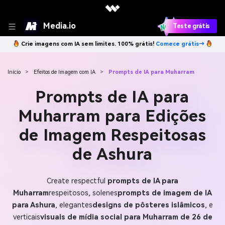
Media.io
Teste grátis
Crie imagens com IA sem limites. 100% grátis!
Comece grátis→
Início
>
Efeitos de Imagem com IA
>
Prompts de IA para Muharram
Prompts de IA para
Muharram para Edições
de Imagem Respeitosas
de Ashura
Create respectful
prompts de IA para
Muharram
respeitosos, solenes
prompts de imagem de IA
para Ashura
, elegantes
designs de pôsteres islâmicos
, e
verticais
visuais de mídia social para Muharram de 26 de