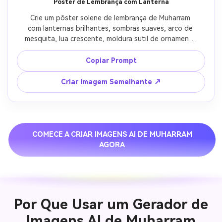
Pôster de Lembrança com Lanterna
Crie um pôster solene de lembrança de Muharram 
com lanternas brilhantes, sombras suaves, arco de 
mesquita, lua crescente, moldura sutil de ornamento 
islâmico, iluminação preto profundo e dourado 
quente, clima respeitoso, graduação de cor 
Copiar Prompt
premium, sem estilo de festa comemorativa.
Criar Imagem Semelhante ↗
COMECE A CRIAR IMAGENS AI DE MUHARRAM
AGORA
Por Que Usar um Gerador de
Imagens AI de Muharram