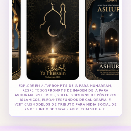
EXPLORE EM ALTA
PROMPTS DE IA PARA MUHARRAM
,
RESPEITOSOS
PROMPTS DE IMAGEM DE IA PARA
ASHURA
RESPEITOSOS, SOLENES
DESIGNS DE PÔSTERES
ISLÂMICOS
, ELEGANTES
FUNDOS DE CALIGRAFIA
, E
VERTICAIS
MODELOS DE TRIBUTO PARA MÍDIA SOCIAL DE
26 DE JUNHO DE 2026
CRIADOS COM MEDIA.IO.