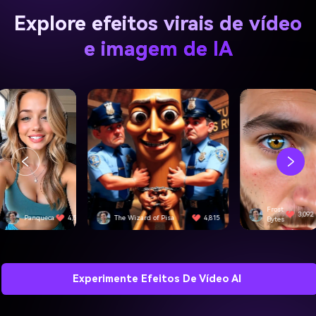
Explore efeitos virais de vídeo
e imagem de IA
Frost
3,092
e Wizard of Pisa
4,815
SwiftEdge
Bytes
Experimente Efeitos De Vídeo AI