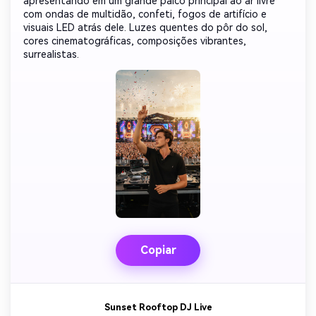
apresentando em um grande palco principal ao ar livre
com ondas de multidão, confeti, fogos de artifício e
visuais LED atrás dele. Luzes quentes do pôr do sol,
cores cinematográficas, composições vibrantes,
surrealistas.
Copiar
Crie imagens com
Sunset Rooftop DJ Live