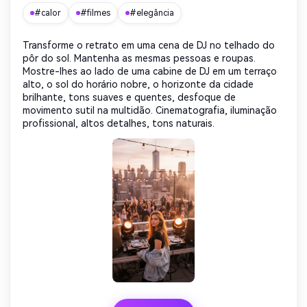
IA sem limites.
#calor
#filmes
#elegância
100% grátis!
Transforme o retrato em uma cena de DJ no telhado do
pôr do sol. Mantenha as mesmas pessoas e roupas.
Comece Grátis →
Mostre-lhes ao lado de uma cabine de DJ em um terraço
alto, o sol do horário nobre, o horizonte da cidade
brilhante, tons suaves e quentes, desfoque de
movimento sutil na multidão. Cinematografia, iluminação
profissional, altos detalhes, tons naturais.