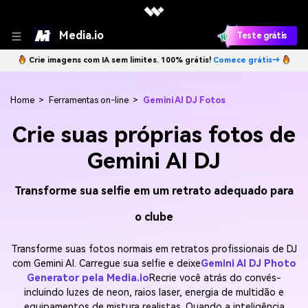
Media.io
Teste grátis
Crie imagens com IA sem limites. 100% grátis!
Comece grátis→
Home
>
Ferramentas on-line
>
Gemini AI DJ Fotos
Crie suas próprias fotos de
Gemini AI DJ
Transforme sua selfie em um retrato adequado para
o clube
Transforme suas fotos normais em retratos profissionais de DJ
com Gemini AI. Carregue sua selfie e deixe
Gemini AI DJ Photo
Generator pela Media.io
Recrie você atrás do convés-
incluindo luzes de neon, raios laser, energia de multidão e
equipamentos de mistura realistas. Quando a inteligência