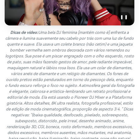
❚ ❚
Dicas de vídeo:
Uma bela DJ feminina [mantém como é] enfrenta a
câmera e ilumina suavemente seu cabelo por trás com uma luz de fundo
quente e suave. Ela usava um colete branco (não cetim) e uma jaqueta
bomber vermelha sem ombros decorada com vários remendos ou
logotipos. Sua pose é um piscar engraçado com o olho esquerdo, rosto
de pato, suas mãos fazendo gestos de amor, pele radiante impecável,
maquiagem natural e lábios rosa lisos. Ela usa um colar de diamantes,
vários anéis de diamante e um relógio de diamantes. Os fones de
ouvido pretos estão pendurados em torno do pescoço dela, enquanto
o fundo escuro reforça o foco no sujeito. A atmosfera geral da fotografia
é elegante, calorosa e artística-lembrando um retrato profissional e
editorial de moda. Ela está usando o Pioneer DJ Mixer e a Plataforma
giratória. Altos detalhes, 8K ultra realista, fotografia profissional, estilo
de edição de moda cinematográfica, proporção de aspecto 3:4. " Dicas
negativas: "(baixa qualidade, desfocado, pixelado, sobreexposto,
subexposto, distorcido, pele irreal, desenho animado, anime,
renderização 3D, CGI, boneca, rosto deformado, membros excessivos,
dedos excessivos, membros ausentes, mãos mutantes, má anatomia,
baixa resolução, baixa iluminação, baixo contraste, pose não natural,