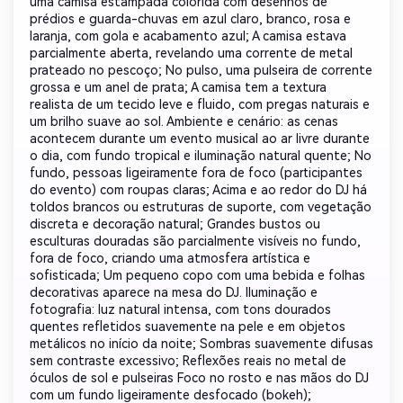
uma camisa estampada colorida com desenhos de
prédios e guarda-chuvas em azul claro, branco, rosa e
laranja, com gola e acabamento azul; A camisa estava
parcialmente aberta, revelando uma corrente de metal
prateado no pescoço; No pulso, uma pulseira de corrente
grossa e um anel de prata; A camisa tem a textura
realista de um tecido leve e fluido, com pregas naturais e
um brilho suave ao sol. Ambiente e cenário: as cenas
acontecem durante um evento musical ao ar livre durante
o dia, com fundo tropical e iluminação natural quente; No
fundo, pessoas ligeiramente fora de foco (participantes
do evento) com roupas claras; Acima e ao redor do DJ há
toldos brancos ou estruturas de suporte, com vegetação
discreta e decoração natural; Grandes bustos ou
esculturas douradas são parcialmente visíveis no fundo,
fora de foco, criando uma atmosfera artística e
sofisticada; Um pequeno copo com uma bebida e folhas
decorativas aparece na mesa do DJ. Iluminação e
fotografia: luz natural intensa, com tons dourados
quentes refletidos suavemente na pele e em objetos
metálicos no início da noite; Sombras suavemente difusas
sem contraste excessivo; Reflexões reais no metal de
óculos de sol e pulseiras Foco no rosto e nas mãos do DJ
com um fundo ligeiramente desfocado (bokeh);