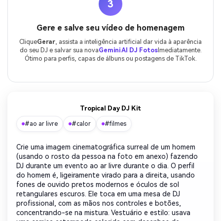
3
Gere e salve seu vídeo de homenagem
Clique
Gerar
, assista a inteligência artificial dar vida à aparência
do seu DJ e salvar sua nova
Gemini AI DJ Fotos
Imediatamente.
Ótimo para perfis, capas de álbuns ou postagens de TikTok.
Tropical Day DJ Kit
#ao ar livre
#calor
#filmes
Crie uma imagem cinematográfica surreal de um homem
(usando o rosto da pessoa na foto em anexo) fazendo
DJ durante um evento ao ar livre durante o dia. O perfil
do homem é, ligeiramente virado para a direita, usando
fones de ouvido pretos modernos e óculos de sol
retangulares escuros. Ele toca em uma mesa de DJ
profissional, com as mãos nos controles e botões,
concentrando-se na mistura. Vestuário e estilo: usava