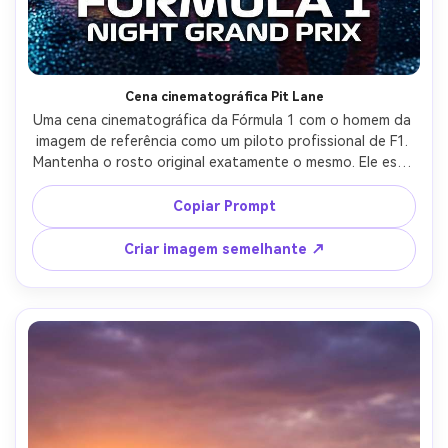
Cena cinematográfica Pit Lane
Uma cena cinematográfica da Fórmula 1 com o homem da 
imagem de referência como um piloto profissional de F1. 
Mantenha o rosto original exatamente o mesmo. Ele está 
usando um terno de corrida Ferrari vermelho e segurando 
um capacete de corrida enquanto está ao lado de seu 
Copiar Prompt
carro Ferrari de Fórmula 1 na garagem de pit lane. 
Mecânicos e equipe de pit se movem ao fundo sob luzes 
Criar imagem semelhante ↗
de corrida brilhantes. O ambiente parece intenso e 
profissional como a preparação do dia da corrida. 
Iluminação ultra-realista, estilo documentário de 
motorsport, alto detalhe, fotografia esportiva 
profissional.