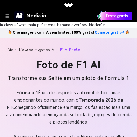
Media.io
Teste grátis
in class = "wsc-main p-0 theme-banana overflow-hidden">
Crie imagens com IA sem limites. 100% grátis!
Comece grátis→
Início
>
Efeitos de imagem de IA
>
F1 AI Photo
Foto de F1 AI
Transforme sua Selfie em um piloto de Fórmula 1
Fórmula 1
É um dos esportes automobilísticos mais
emocionantes do mundo. com o
Temporada 2026 da
F1
Começando oficialmente em março, os fãs estão mais uma
vez comemorando a emoção da velocidade, equipes de corrida
e pilotos lendários.
Ao mesmo tempo, uma nova tendência viral se espalha