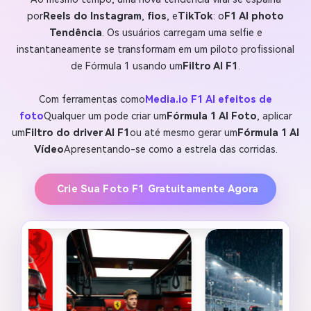
por
Reels do Instagram
,
fios
, e
TikTok
: o
F1 AI photo
Tendência
. Os usuários carregam uma selfie e
instantaneamente se transformam em um piloto profissional
de Fórmula 1 usando um
Filtro AI F1
.
Com ferramentas como
Media.io F1 AI efeitos de
foto
Qualquer um pode criar um
Fórmula 1 AI Foto
, aplicar
um
Filtro do driver AI F1
ou até mesmo gerar um
Fórmula 1 AI
Vídeo
Apresentando-se como a estrela das corridas.
Crie Sua Foto F1 Gratuitamente Agora