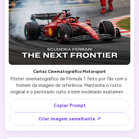
Cartaz Cinematográfico Motorsport
Pôster cinematográfico de Fórmula 1 feito por fãs com o 
homem da imagem de referência. Mantenha o rosto 
original e o penteado curto e bem modelado exatamente 
como na foto. Ele está usando um terno de corrida Ferrari 
Fórmula 1 vermelho com logotipos detalhados do 
Copiar Prompt
patrocinador. Composição de colagem dramática, 
incluindo: um intenso retrato de close-up, um perfil lateral 
Criar imagem semelhante ↗
dinâmico usando um capacete de corrida e uma pose de 
pé de corpo inteiro. No primeiro plano, um carro Ferrari de 
Fórmula 1 à deriva com fumaça e movimento desfocado. 