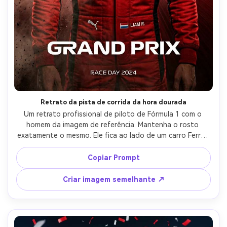
Retrato da pista de corrida da hora dourada
Um retrato profissional de piloto de Fórmula 1 com o 
homem da imagem de referência. Mantenha o rosto 
exatamente o mesmo. Ele fica ao lado de um carro Ferrari 
de Fórmula 1 em uma pista de corrida durante o pôr do 
sol da Hora de Ouro. A luz quente do sol reflete o carro e 
Copiar Prompt
o traje de corrida vermelho enquanto a pista de corrida 
se estende à distância. O céu brilha com tons dramáticos 
Criar imagem semelhante ↗
de laranja e roxo. Iluminação ultra-realista, fotografia 
cinematográfica de motorsport, foco nítido, alta 
resolução.