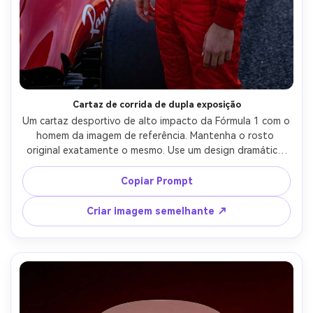
Cartaz de corrida de dupla exposição
Um cartaz desportivo de alto impacto da Fórmula 1 com o 
homem da imagem de referência. Mantenha o rosto 
original exatamente o mesmo. Use um design dramático 
de dupla exposição: à esquerda um retrato de close-up 
sem capacete, à direita o mesmo piloto usando um 
Copiar Prompt
capacete de corrida Ferrari com viseira para baixo. Na 
parte inferior, um carro Ferrari de Fórmula 1 atravessa a 
Criar imagem semelhante ↗
pista de corrida, deixando trilhos de fumaça e 
movimento. Um fundo de corrida vermelho ousado com 
grandes números de corrida atrás do personagem. 
Iluminação cinematográfica, design de pôster de 
motorsport ultra-realista, resolução 8K.