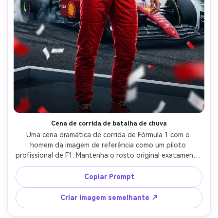
Cena de corrida de batalha de chuva
Uma cena dramática de corrida de Fórmula 1 com o 
homem da imagem de referência como um piloto 
profissional de F1. Mantenha o rosto original exatamente 
o mesmo. Ele está de pé com confiança em um terno de 
corrida Ferrari enquanto um carro Ferrari de Fórmula 1 
Copiar Prompt
corre por uma pista encharcada de chuva atrás dele. 
sprays de água dos pneus e gotículas de chuva escorrem 
Criar imagem semelhante ↗
pelo ar. O asfalto molhado reflete as luzes da corrida 
criando um clima cinematográfico intenso. Cena de 