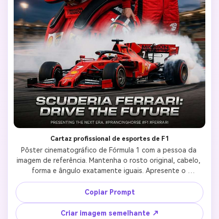
Cartaz profissional de esportes de F1
Pôster cinematográfico de Fórmula 1 com a pessoa da 
imagem de referência. Mantenha o rosto original, cabelo, 
forma e ângulo exatamente iguais. Apresente o 
personagem em três perspectivas: um retrato de close-
up sem capacete, um perfil lateral usando um capacete 
Copiar Prompt
de corrida estilo Ferrari e uma foto de corpo inteiro em 
um terno de corrida vermelho da Ferrari com logotipos do 
Criar imagem semelhante ↗