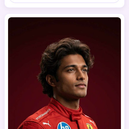
patrocinador. Na parte inferior, coloque um carro Ferrari 
de Fórmula 1 realizando um burnout com pesada fumaça 
de pneus, mostrando claramente o número de corrida "7" 
no nariz e nas laterais. Use um fundo de corrida vermelho 
ousado com um grande número de corrida "20" atrás do 
personagem. Renderização ultra-realista, iluminação 
cinematográfica, design profissional de cartazes de 
motorsport, alta resolução.