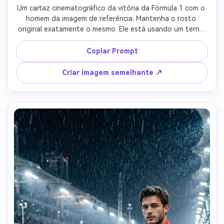
Um cartaz cinematográfico da vitória da Fórmula 1 com o 
homem da imagem de referência. Mantenha o rosto 
original exatamente o mesmo. Ele está usando um terno 
vermelho da Ferrari de Fórmula 1 com logotipos de 
patrocinadores como Shell, Puma e Ray-Ban. Ele está em 
Copiar Prompt
um pódio de corrida levantando um troféu de ouro em 
comemoração. Atrás dele, um carro Ferrari de Fórmula 1 
Criar imagem semelhante ↗
está estacionado com fumaça subindo dos pneus. 
Confeti e luzes de corrida brilhantes preenchem o fundo. 
Iluminação esportiva dramática, detalhes ultra-realistas, 
cena épica da vitória do motorsport, fotografia esportiva 
profissional, resolução 8K.