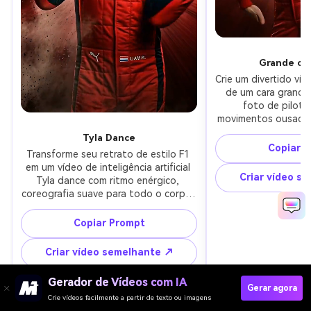
Grande ca
Crie um divertido víd
de um cara grande a
foto de piloto
movimentos ousados,
movimento saltant
Tyla Dance
confiante inspirad
Copiar 
Transforme seu retrato de estilo F1 
em um vídeo de inteligência artificial 
Criar vídeo s
Tyla dance com ritmo enérgico, 
coreografia suave para todo o corpo, 
movimento dinâmico da câmera, 
iluminação nítida de estúdio e uma 
Copiar Prompt
vibração elegante de piloto de 
Fórmula 1.
Criar vídeo semelhante ↗
Gerador de Vídeos com IA
Gerar agora
Crie vídeos facilmente a partir de texto ou imagens