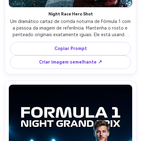
Night Race Hero Shot
Um dramático cartaz de corrida noturna de Fórmula 1 com 
a pessoa da imagem de referência. Mantenha o rosto e 
penteado originais exatamente iguais. Ele está usando 
um terno de corrida da Ferrari de pé confiante ao lado de 
um carro de Fórmula 1 da Ferrari brilhante em uma pista 
Copiar Prompt
de corrida molhada à noite. Reflexos de luzes de corrida 
de neon brilham no asfalto enquanto a fumaça dos pneus 
Criar imagem semelhante ↗
sobe ao redor do carro. Iluminação cinematográfica, 
atmosfera intensa de motorsport, renderização ultra-
realista, design de cartaz de corrida profissional, 
resolução 8K.